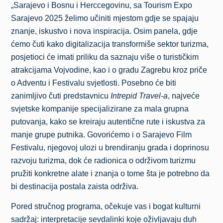
„Sarajevo i Bosnu i Herccegovinu, sa Tourism Expo
Sarajevo 2025 želimo učiniti mjestom gdje se spajaju
znanje, iskustvo i nova inspiracija. Osim panela, gdje
ćemo čuti kako digitalizacija transformiše sektor turizma,
posjetioci će imati priliku da saznaju više o turističkim
atrakcijama Vojvodine, kao i o gradu Zagrebu kroz priče
o Adventu i Festivalu svjetlosti. Posebno će biti
zanimljivo čuti predstavnicu
Intrepid Travel-a
, najveće
svjetske kompanije specijalizirane za mala grupna
putovanja, kako se kreiraju autentične rute i iskustva za
manje grupe putnika. Govorićemo i o Sarajevo Film
Festivalu, njegovoj ulozi u brendiranju grada i doprinosu
razvoju turizma, dok će radionica o održivom turizmu
pružiti konkretne alate i znanja o tome šta je potrebno da
bi destinacija postala zaista održiva.
Pored stručnog programa, očekuje vas i bogat kulturni
sadržaj: interpretacije sevdalinki koje oživljavaju duh