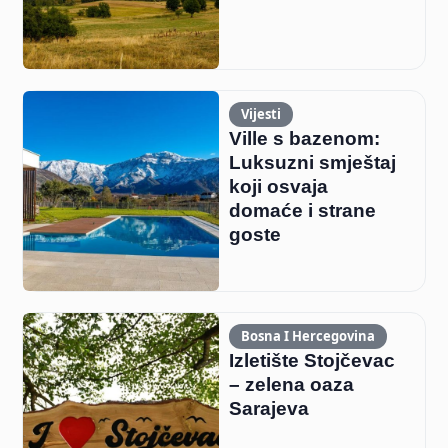
Vijesti
Ville s bazenom:
Luksuzni smještaj
koji osvaja
domaće i strane
goste
Bosna I Hercegovina
Izletište Stojčevac
– zelena oaza
Sarajeva