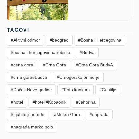
TAGOVI
#Aktivni odmor
#beograd
#Bosna i Hercegovina
#bosna i hercegovina#trebinje
#Budva
#cena gora
#Crna Gora
#Crna Gora BudvA
#crna gora#Budva
#Crnogorsko primorje
#Doček Nove godine
#Foto konkurs
#Gostilje
#hotel
#hoteli#Kopaonik
#Jahorina
#Ljubitelji prirode
#Mokra Gora
#nagrada
#nagrada marko polo