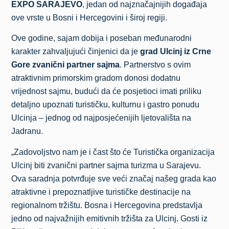
EXPO SARAJEVO
, jedan od najznačajnijih događaja
ove vrste u Bosni i Hercegovini i široj regiji.
Ove godine, sajam dobija i poseban međunarodni
karakter zahvaljujući činjenici da je
grad Ulcinj iz Crne
Gore zvanični partner sajma
. Partnerstvo s ovim
atraktivnim primorskim gradom donosi dodatnu
vrijednost sajmu, budući da će posjetioci imati priliku
detaljno upoznati turističku, kulturnu i gastro ponudu
Ulcinja – jednog od najposjećenijih ljetovališta na
Jadranu.
„Zadovoljstvo nam je i čast što će Turistička organizacija
Ulcinj biti zvanični partner sajma turizma u Sarajevu.
Ova saradnja potvrđuje sve veći značaj našeg grada kao
atraktivne i prepoznatljive turističke destinacije na
regionalnom tržištu. Bosna i Hercegovina predstavlja
jedno od najvažnijih emitivnih tržišta za Ulcinj. Gosti iz