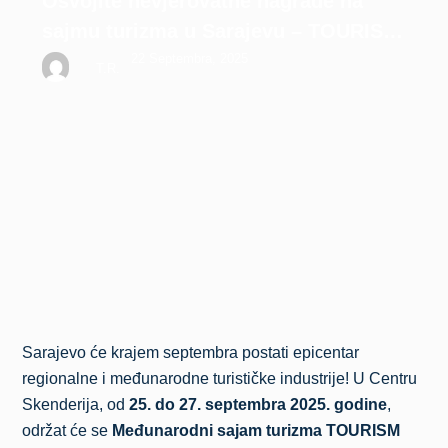
Osvojite nevjerovatne nagrade na
sajmu turizma u Sarajevu – TOURISM
EXPO SARAJEVO 2025
22 Septembra, 2025
T.R.
Sarajevo će krajem septembra postati epicentar
regionalne i međunarodne turističke industrije! U Centru
Skenderija, od
25. do 27. septembra 2025. godine
,
održat će se
Međunarodni sajam turizma TOURISM