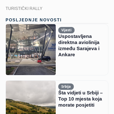
TURISTIČKI RALLY
POSLJEDNJE NOVOSTI
Vijesti
Uspostavljena
direktna aviolinija
između Sarajeva i
Ankare
Srbija
Šta vidjeti u Srbiji –
Top 10 mjesta koja
morate posjetiti