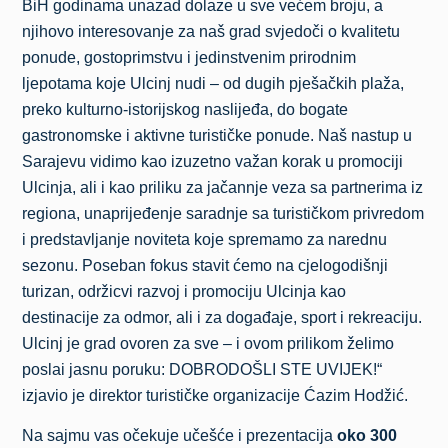
BiH godinama unazad dolaze u sve većem broju, a
njihovo interesovanje za naš grad svjedoči o kvalitetu
ponude, gostoprimstvu i jedinstvenim prirodnim
ljepotama koje Ulcinj nudi – od dugih pješačkih plaža,
preko kulturno-istorijskog naslijeđa, do bogate
gastronomske i aktivne turističke ponude. Naš nastup u
Sarajevu vidimo kao izuzetno važan korak u promociji
Ulcinja, ali i kao priliku za jačannje veza sa partnerima iz
regiona, unaprijeđenje saradnje sa turističkom privredom
i predstavljanje noviteta koje spremamo za narednu
sezonu. Poseban fokus stavit ćemo na cjelogodišnji
turizan, održicvi razvoj i promociju Ulcinja kao
destinacije za odmor, ali i za događaje, sport i rekreaciju.
Ulcinj je grad ovoren za sve – i ovom prilikom želimo
poslai jasnu poruku: DOBRODOŠLI STE UVIJEK!“
izjavio je direktor turističke organizacije Ćazim Hodžić.
Na sajmu vas očekuje učešće i prezentacija
oko 300