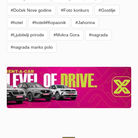
#Doček Nove godine
#Foto konkurs
#Gostilje
#hotel
#hoteli#Kopaonik
#Jahorina
#Ljubitelji prirode
#Mokra Gora
#nagrada
#nagrada marko polo