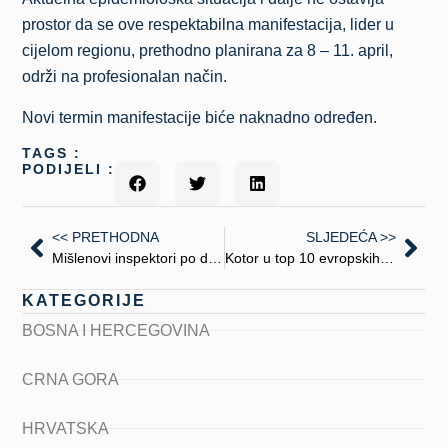
prostor da se ove respektabilna manifestacija, lider u
cijelom regionu, prethodno planirana za 8 – 11. april,
održi na profesionalan način.
Novi termin manifestacije biće naknadno određen.
TAGS :
PODIJELI :
<< PRETHODNA
SLJEDEĆA >>
Mišlenovi inspektori po drugi put na Kopaoniku
Kotor u top 10 evropskih destinacija za posjetiti u 2021.
KATEGORIJE
BOSNA I HERCEGOVINA
CRNA GORA
HRVATSKA