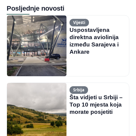
Posljednje novosti
Vijesti
Uspostavljena
direktna aviolinija
između Sarajeva i
Ankare
Srbija
Šta vidjeti u Srbiji –
Top 10 mjesta koja
morate posjetiti