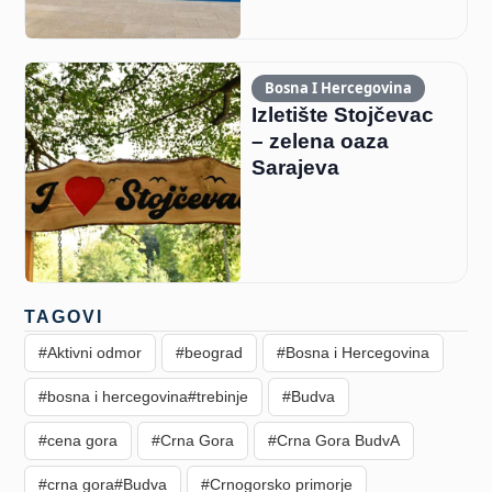
Bosna I Hercegovina
Izletište Stojčevac
– zelena oaza
Sarajeva
TAGOVI
#Aktivni odmor
#beograd
#Bosna i Hercegovina
#bosna i hercegovina#trebinje
#Budva
#cena gora
#Crna Gora
#Crna Gora BudvA
#crna gora#Budva
#Crnogorsko primorje