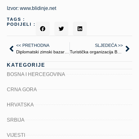
Izvor: www.blidinje.net
TAGS :
PODIJELI :
<< PRETHODNA
SLJEDEĆA >>
Diplomatski zimski bazar u Skenderiji
Turistička organizacija Budve na sajmu u Kragujevcu
KATEGORIJE
BOSNA I HERCEGOVINA
CRNA GORA
HRVATSKA
SRBIJA
VIJESTI