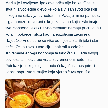
Marija je i osvijeste. Ipak ova priča nije bajka. Ona je
stvarni život jedne djevojke koja živi san svog oca koji
nikoga ne ostavlja ravnodušnim. Padaju mi na pamet svi
ti glamurozni restorani u koje zalazimo koji često imaju
sve mondeno i ekskluzivno međutim nemaju priču, dušu
koja ih pokreće i služi kao najegzotičniji začin jelu.
Hajdučke Vrleti puno su više od mjesta starih jela i starih
priča. Oni su svoju tradiciju upakirali u celofan
suvremene eno-gastonomije te tako čuvaju leđa svojoj
povijesti, ali i otvaraju vrata suvremenom hedonistu.
Putokaz je to koji stoji na putu čekajući da nas primi i
ugosti poput stare majke koja vjerno čuva ognjište.