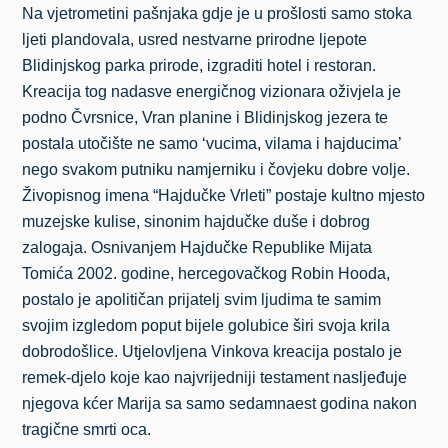
Na vjetrometini pašnjaka gdje je u prošlosti samo stoka
ljeti plandovala, usred nestvarne prirodne ljepote
Blidinjskog parka prirode, izgraditi hotel i restoran.
Kreacija tog nadasve energičnog vizionara oživjela je
podno Čvrsnice, Vran planine i Blidinjskog jezera te
postala utočište ne samo ‘vucima, vilama i hajducima’
nego svakom putniku namjerniku i čovjeku dobre volje.
Živopisnog imena “Hajdučke Vrleti” postaje kultno mjesto
muzejske kulise, sinonim hajdučke duše i dobrog
zalogaja. Osnivanjem Hajdučke Republike Mijata
Tomića 2002. godine, hercegovačkog Robin Hooda,
postalo je apolitičan prijatelj svim ljudima te samim
svojim izgledom poput bijele golubice širi svoja krila
dobrodošlice. Utjelovljena Vinkova kreacija postalo je
remek-djelo koje kao najvrijedniji testament nasljeđuje
njegova kćer Marija sa samo sedamnaest godina nakon
tragične smrti oca.