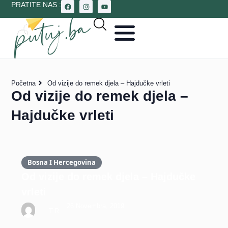
PRATITE NAS :
Početna
Od vizije do remek djela – Hajdučke vrleti
Od vizije do remek djela –
Hajdučke vrleti
Bosna I Hercegovina
Od vizije do remek djela – Hajdučke
vrleti
26 Novembra, 2019
T.R.