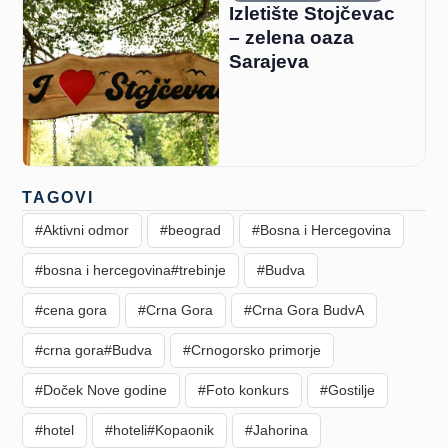
Izletište Stojčevac
– zelena oaza
Sarajeva
TAGOVI
#Aktivni odmor
#beograd
#Bosna i Hercegovina
#bosna i hercegovina#trebinje
#Budva
#cena gora
#Crna Gora
#Crna Gora BudvA
#crna gora#Budva
#Crnogorsko primorje
#Doček Nove godine
#Foto konkurs
#Gostilje
#hotel
#hoteli#Kopaonik
#Jahorina