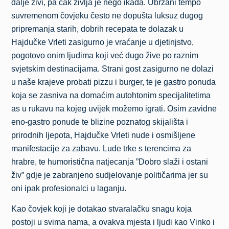
dalje živi, pa čak življa je nego ikada. Ubrzani tempo
suvremenom čovjeku često ne dopušta luksuz dugog
pripremanja starih, dobrih recepata te dolazak u
Hajdučke Vrleti zasigurno je vraćanje u djetinjstvo,
pogotovo onim ljudima koji već dugo žive po raznim
svjetskim destinacijama. Strani gost zasigurno ne dolazi
u naše krajeve probati pizzu i burger, te je gastro ponuda
koja se zasniva na domaćim autohtonim specijalitetima
as u rukavu na kojeg uvijek možemo igrati. Osim zavidne
eno-gastro ponude te blizine poznatog skijališta i
prirodnih ljepota, Hajdučke Vrleti nude i osmišljene
manifestacije za zabavu. Lude trke s terencima za
hrabre, te humoristična natjecanja ”Dobro slaži i ostani
živ” gdje je zabranjeno sudjelovanje političarima jer su
oni ipak profesionalci u laganju.
Kao čovjek koji je dotakao stvaralačku snagu koja
postoji u svima nama, a ovakva mjesta i ljudi kao Vinko i