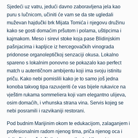
Sjedeći uz vatru, jedući davno zaboravljena jela kao
puru s lučnicom, učiniti će vam se da ste ugledali
muževan hajdučki brk Mijata Tomića i njegovu družinu
kako se gosti domaćim pršutom i polama, uštipcima i
kajmakom. Meso i sirevi stoke koja pase Blidinjskim
pašnjacima i kapljice iz hercegovačkih vinograda
pridonose organoleptičkoj senzaciji okusa. Lokalno
spareno s lokalnim ponovno se pokazalo kao perfect
match u autentičnom ambijentu koji ima svoju istinitu
priču. Kako nebi pomislili kako je to samo još jedna
konoba takvog tipa razuvjeriti će vas bijele rukavice na
vještim rukama sommeliera koji vam elegantno ulijeva,
osim domaćih, i vrhunska strana vina. Servis kojeg se
nebi posramili i razvikaniji restorani.
Pod budnim Marijinim okom te edukacijom, zalaganjem i
profesionalnim radom njenog tima, priča njenog oca i