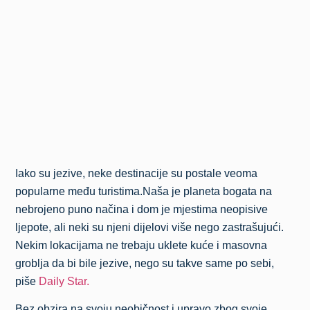
Iako su jezive, neke destinacije su postale veoma
popularne među turistima.Naša je planeta bogata na
nebrojeno puno načina i dom je mjestima neopisive
ljepote, ali neki su njeni dijelovi više nego zastrašujući.
Nekim lokacijama ne trebaju uklete kuće i masovna
groblja da bi bile jezive, nego su takve same po sebi,
piše
Daily Star.
Bez obzira na svoju neobičnost i upravo zbog svoje