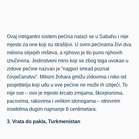
Ovaj intrigantni sisitem pećina nalazi se u Sabahu i nije
mjesto za one koji su strašljivi. U ovim pećinama živi dva
miliona slijepih miševa, a njihovo je tlo puno njihovih
izlučevina. Jedinstveni miris koji se zbog toga uvukao u
zidove pećine nazvan je “najgori smrad poznat
čovječanstvu”. Milioni žohara gmižu zidovima i niko od
posjetitelja koji uđu u ove pećine ne može ih izbjeći. To
nije sve – ovo je mjesto krcato zmijama, škorpionima,
pacovima, rakovima i velikim stonogama – otrovnim
insektima dugim najmanje 8 centimetara.
3. Vrata do pakla, Turkmenistan