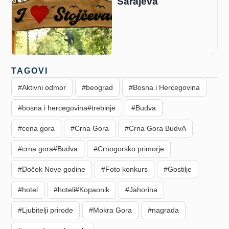
Sarajeva
TAGOVI
#Aktivni odmor
#beograd
#Bosna i Hercegovina
#bosna i hercegovina#trebinje
#Budva
#cena gora
#Crna Gora
#Crna Gora BudvA
#crna gora#Budva
#Crnogorsko primorje
#Doček Nove godine
#Foto konkurs
#Gostilje
#hotel
#hoteli#Kopaonik
#Jahorina
#Ljubitelji prirode
#Mokra Gora
#nagrada