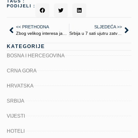
TAGS :
PODIJELI :
<< PRETHODNA
SLJEDEĆA >>
Zbog velikog interesa javnosti, do kraja januara svakim danom cijena karte za Žičaru sa popustom
Srbija u 7 sati ujutru zatvara nekoliko graničnih prijelaza s BiH
KATEGORIJE
BOSNA I HERCEGOVINA
CRNA GORA
HRVATSKA
SRBIJA
VIJESTI
HOTELI