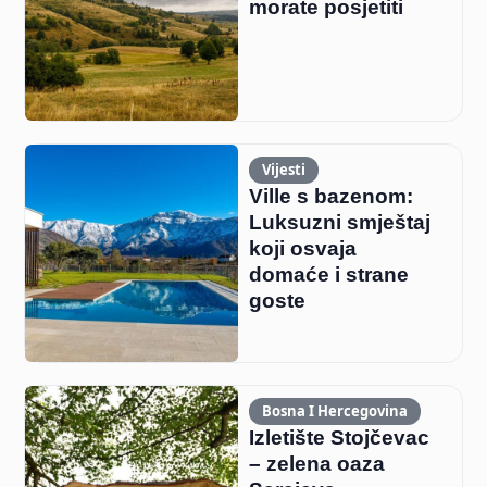
morate posjetiti
Vijesti
Ville s bazenom:
Luksuzni smještaj
koji osvaja
domaće i strane
goste
Bosna I Hercegovina
Izletište Stojčevac
– zelena oaza