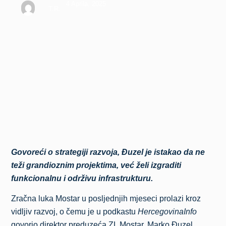
4 Aprila, 2025
T.R.
Govoreći o strategiji razvoja, Đuzel je istakao da ne
teži grandioznim projektima, već želi izgraditi
funkcionalnu i održivu infrastrukturu.
Zračna luka Mostar u posljednjih mjeseci prolazi kroz
vidljiv razvoj, o čemu je u podkastu
HercegovinaInfo
govorio direktor preduzeća ZL Mostar, Marko Đuzel.