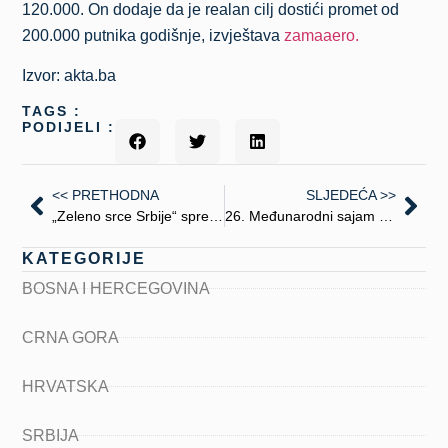
120.000. On dodaje da je realan cilj dostići promet od
200.000 putnika godišnje, izvještava
zamaaero.
Izvor: akta.ba
TAGS :
PODIJELI :
<< PRETHODNA
SLJEDEĆA >>
„Zeleno srce Srbije“ spremno za ljetnju sezonu
26. Međunarodni sajam gospodarstva u Mostaru
KATEGORIJE
BOSNA I HERCEGOVINA
CRNA GORA
HRVATSKA
SRBIJA