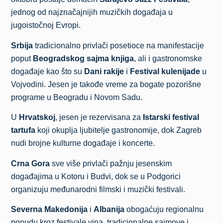
jednog od najznačajnijih muzičkih događaja u
jugoistočnoj Evropi.
Srbija
tradicionalno privlači posetioce na manifestacije
poput
Beogradskog sajma knjiga
, ali i gastronomske
događaje kao što su
Dani rakije
i
Festival kulenijade
u
Vojvodini. Jesen je takođe vreme za bogate pozorišne
programe u Beogradu i Novom Sadu.
U
Hrvatskoj
, jesen je rezervisana za
Istarski festival
tartufa
koji okuplja ljubitelje gastronomije, dok Zagreb
nudi brojne kulturne događaje i koncerte.
Crna Gora
sve više privlači pažnju jesenskim
događajima u Kotoru i Budvi, dok se u Podgorici
organizuju međunarodni filmski i muzički festivali.
Severna Makedonija
i
Albanija
obogaćuju regionalnu
ponudu kroz festivale vina, tradicionalne sajmove i