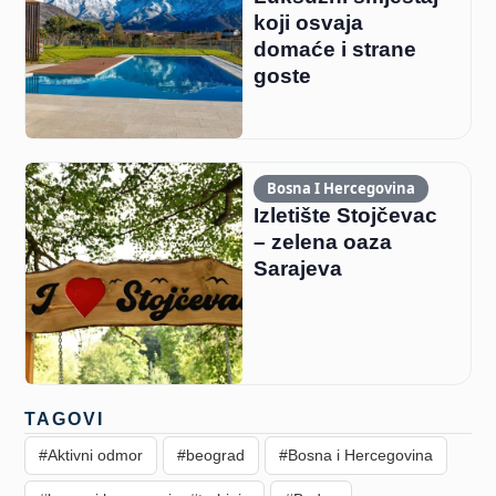
koji osvaja
domaće i strane
goste
Bosna I Hercegovina
Izletište Stojčevac
– zelena oaza
Sarajeva
TAGOVI
#Aktivni odmor
#beograd
#Bosna i Hercegovina