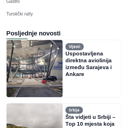
Gastro
Turstički rally
Posljednje novosti
Vijesti
Uspostavljena
direktna aviolinija
između Sarajeva i
Ankare
Srbija
Šta vidjeti u Srbiji –
Top 10 mjesta koja