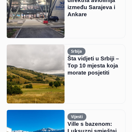
direktna aviolinija
između Sarajeva i
Ankare
Srbija
Šta vidjeti u Srbiji –
Top 10 mjesta koja
morate posjetiti
Vijesti
Ville s bazenom:
Luksuzni smještaj