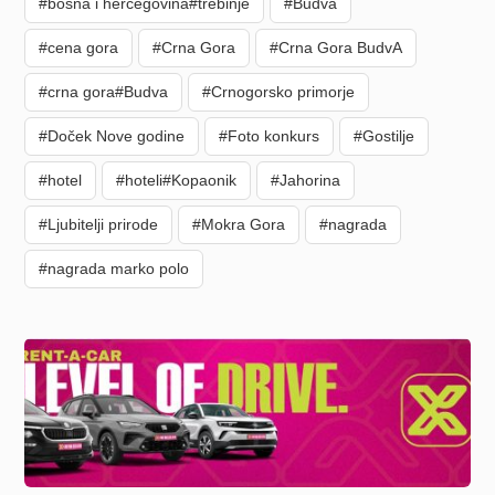
#bosna i hercegovina#trebinje
#Budva
#cena gora
#Crna Gora
#Crna Gora BudvA
#crna gora#Budva
#Crnogorsko primorje
#Doček Nove godine
#Foto konkurs
#Gostilje
#hotel
#hoteli#Kopaonik
#Jahorina
#Ljubitelji prirode
#Mokra Gora
#nagrada
#nagrada marko polo