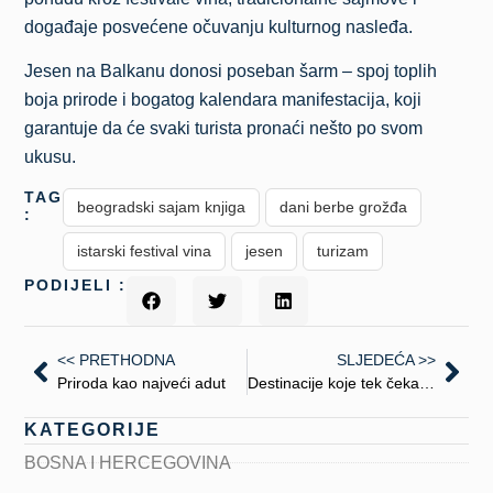
događaje posvećene očuvanju kulturnog nasleđa.
Jesen na Balkanu donosi poseban šarm – spoj toplih
boja prirode i bogatog kalendara manifestacija, koji
garantuje da će svaki turista pronaći nešto po svom
ukusu.
TAGS
beogradski sajam knjiga
dani berbe grožđa
:
istarski festival vina
jesen
turizam
PODIJELI :
<< PRETHODNA
SLJEDEĆA >>
Priroda kao najveći adut
Destinacije koje tek čekaju da budu otkrivene
KATEGORIJE
BOSNA I HERCEGOVINA