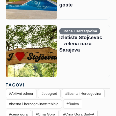
goste
Bosna I Hercegovina
Izletište Stojčevac
– zelena oaza
Sarajeva
TAGOVI
#Aktivni odmor
#beograd
#Bosna i Hercegovina
#bosna i hercegovina#trebinje
#Budva
#cena gora
#Crna Gora
#Crna Gora BudvA