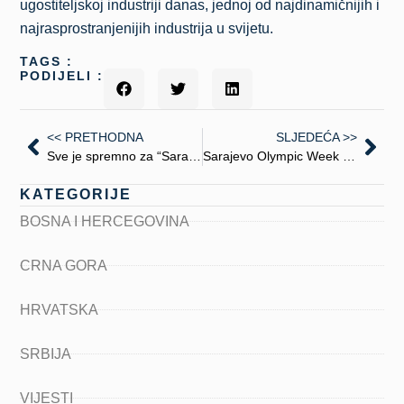
ugostiteljskoj industriji danas, jednoj od najdinamičnijih i
najrasprostranjenijih industrija u svijetu.
TAGS :
PODIJELI :
<< PRETHODNA
SLJEDEĆA >>
Sve je spremno za “Sarajevo Wine Fest”
Sarajevo Olympic Week od 15. do 22. februara
KATEGORIJE
BOSNA I HERCEGOVINA
CRNA GORA
HRVATSKA
SRBIJA
VIJESTI