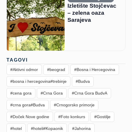
Izletište Stojčevac
– zelena oaza
Sarajeva
TAGOVI
#Aktivni odmor
#beograd
#Bosna i Hercegovina
#bosna i hercegovina#trebinje
#Budva
#cena gora
#Crna Gora
#Crna Gora BudvA
#crna gora#Budva
#Crnogorsko primorje
#Doček Nove godine
#Foto konkurs
#Gostilje
#hotel
#hoteli#Kopaonik
#Jahorina