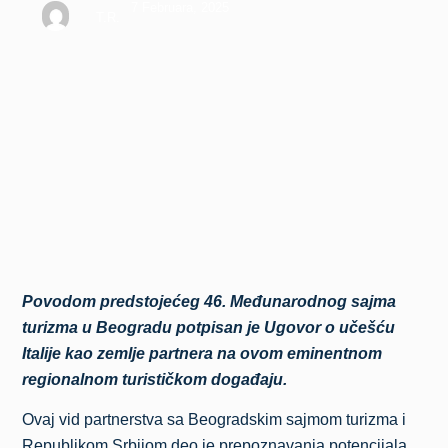
Beogradu
7 Februara, 2025
T.R.
Povodom predstojećeg 46. Međunarodnog sajma
turizma u Beogradu potpisan je Ugovor o učešću
Italije kao zemlje partnera na ovom eminentnom
regionalnom turističkom događaju.
Ovaj vid partnerstva sa Beogradskim sajmom turizma i
Republikom Srbijom deo je prepoznavanja potencijala