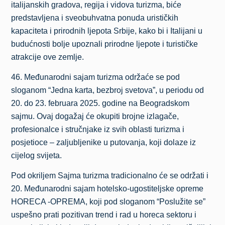
italijanskih gradova, regija i vidova turizma, biće
predstavljena i sveobuhvatna ponuda urističkih
kapaciteta i prirodnih ljepota Srbije, kako bi i Italijani u
budućnosti bolje upoznali prirodne ljepote i turističke
atrakcije ove zemlje.
46. Međunarodni sajam turizma održaće se pod
sloganom “Jedna karta, bezbroj svetova”, u periodu od
20. do 23. februara 2025. godine na Beogradskom
sajmu. Ovaj dogažaj će okupiti brojne izlagače,
profesionalce i stručnjake iz svih oblasti turizma i
posjetioce – zaljubljenike u putovanja, koji dolaze iz
cijelog svijeta.
Pod okriljem Sajma turizma tradicionalno će se održati i
20. Međunarodni sajam hotelsko-ugostiteljske opreme
HORECA -OPREMA, koji pod sloganom “Poslužite se”
uspešno prati pozitivan trend i rad u horeca sektoru i