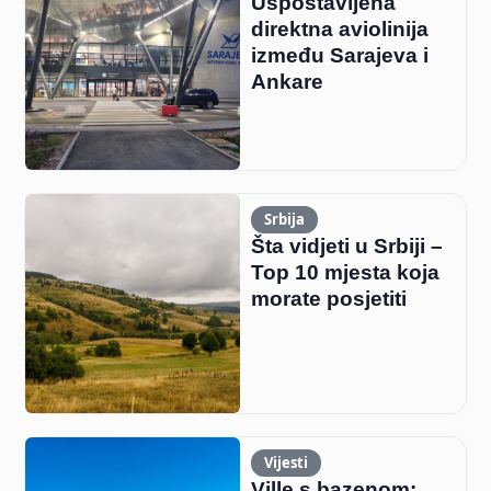
Uspostavljena
direktna aviolinija
između Sarajeva i
Ankare
Srbija
Šta vidjeti u Srbiji –
Top 10 mjesta koja
morate posjetiti
Vijesti
Ville s bazenom: