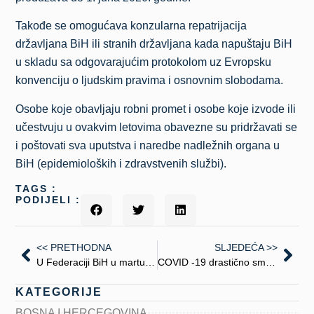
Takođe se omogućava konzularna repatrijacija
državljana BiH ili stranih državljana kada napuštaju BiH
u skladu sa odgovarajućim protokolom uz Evropsku
konvenciju o ljudskim pravima i osnovnim slobodama.
Osobe koje obavljaju robni promet i osobe koje izvode ili
učestvuju u ovakvim letovima obavezne su pridržavati se
i poštovati sva uputstva i naredbe nadležnih organa u
BiH (epidemioloških i zdravstvenih službi).
TAGS :
PODIJELI :
<< PRETHODNA
SLJEDEĆA >>
U Federaciji BiH u martu bilo 75 posto manje turista
COVID -19 drastično smanjio broj turista u martu 2020.
KATEGORIJE
BOSNA I HERCEGOVINA