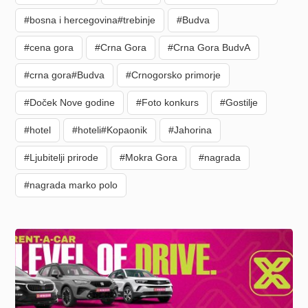
#bosna i hercegovina#trebinje
#Budva
#cena gora
#Crna Gora
#Crna Gora BudvA
#crna gora#Budva
#Crnogorsko primorje
#Doček Nove godine
#Foto konkurs
#Gostilje
#hotel
#hoteli#Kopaonik
#Jahorina
#Ljubitelji prirode
#Mokra Gora
#nagrada
#nagrada marko polo