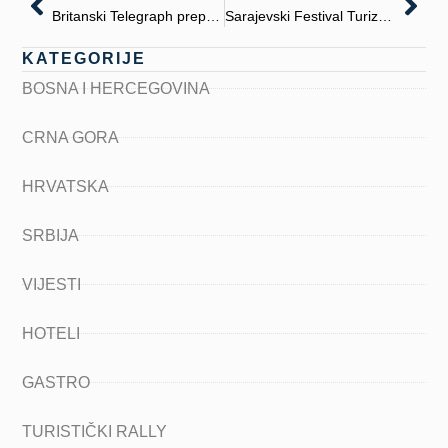
Britanski Telegraph preporučuje posjetu Sarajevu, gradu s prijateljskom vibrom i bogatom kulturnom ponudom
Sarajevski Festival Turizma
KATEGORIJE
BOSNA I HERCEGOVINA
CRNA GORA
HRVATSKA
SRBIJA
VIJESTI
HOTELI
GASTRO
TURISTIČKI RALLY