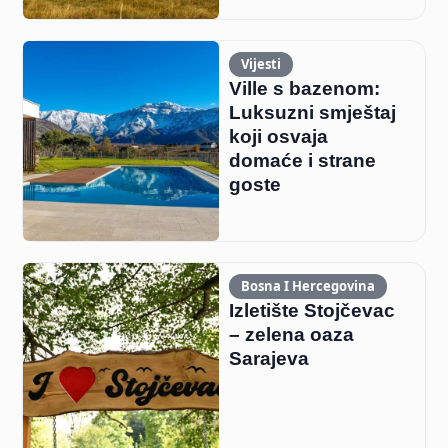
Vijesti
Ville s bazenom:
Luksuzni smještaj
koji osvaja
domaće i strane
goste
Bosna I Hercegovina
Izletište Stojčevac
– zelena oaza
Sarajeva