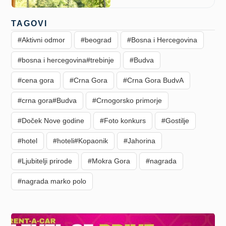
TAGOVI
#Aktivni odmor
#beograd
#Bosna i Hercegovina
#bosna i hercegovina#trebinje
#Budva
#cena gora
#Crna Gora
#Crna Gora BudvA
#crna gora#Budva
#Crnogorsko primorje
#Doček Nove godine
#Foto konkurs
#Gostilje
#hotel
#hoteli#Kopaonik
#Jahorina
#Ljubitelji prirode
#Mokra Gora
#nagrada
#nagrada marko polo