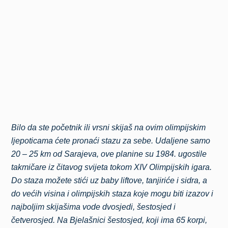
Bilo da ste početnik ili vrsni skijaš na ovim olimpijskim
ljepoticama ćete pronaći stazu za sebe. Udaljene samo
20 – 25 km od Sarajeva, ove planine su 1984. ugostile
takmičare iz čitavog svijeta tokom XIV Olimpijskih igara.
Do staza možete stići uz baby liftove, tanjiriće i sidra, a
do većih visina i olimpijskih staza koje mogu biti izazov i
najboljim skijašima vode dvosjedi, šestosjed i
četverosjed. Na Bjelašnici šestosjed, koji ima 65 korpi,