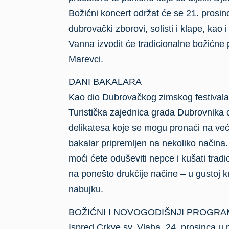
Božićni koncert održat će se 21. prosin
dubrovački zborovi, solisti i klape, kao 
Vanna izvodit će tradicionalne božićne 
Marevci.
DANI BAKALARA
Kao dio Dubrovačkog zimskog festivala 
Turistička zajednica grada Dubrovnika o
delikatesa koje se mogu pronaći na već
bakalar pripremljen na nekoliko načina.
moći ćete oduševiti nepce i kušati tradic
na ponešto drukčije načine – u gustoj k
nabujku.
BOŽIĆNI I NOVOGODIŠNJI PROGRA
Ispred Crkve sv. Vlaha, 24. prosinca u