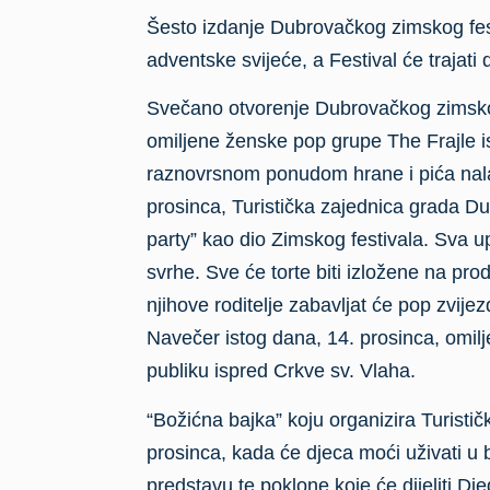
Šesto izdanje Dubrovačkog zimskog fes
adventske svijeće, a Festival će trajati 
Svečano otvorenje Dubrovačkog zimskog
omiljene ženske pop grupe The Frajle i
raznovrsnom ponudom hrane i pića nalazi
prosinca, Turistička zajednica grada D
party” kao dio Zimskog festivala. Sva 
svrhe. Sve će torte biti izložene na pro
njihove roditelje zabavljat će pop zvij
Navečer istog dana, 14. prosinca, omilj
publiku ispred Crkve sv. Vlaha.
“Božićna bajka” koju organizira Turisti
prosinca, kada će djeca moći uživati 
predstavu te poklone koje će dijeliti Dj