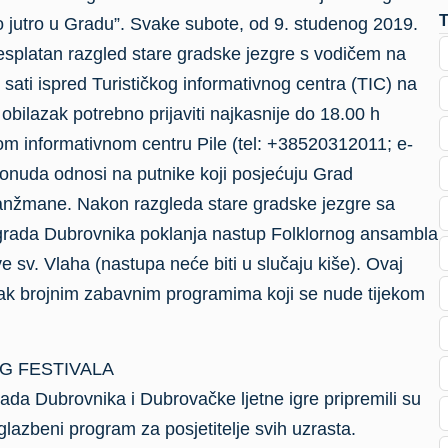
 jutro u Gradu”. Svake subote, od 9. studenog 2019.
besplatan razgled stare gradske jezgre s vodičem na
 sati ispred Turističkog informativnog centra (TIC) na
obilazak potrebno prijaviti najkasnije do 18.00 h
om informativnom centru Pile (tel: +38520312011; e-
ponuda odnosi na putnike koji posjećuju Grad
ranžmane. Nakon razgleda stare gradske jezgre sa
 grada Dubrovnika poklanja nastup Folklornog ansambla
 sv. Vlaha (nastupa neće biti u slučaju kiše). Ovaj
tak brojnim zabavnim programima koji se nude tijekom
 FESTIVALA
ada Dubrovnika i Dubrovačke ljetne igre pripremili su
glazbeni program za posjetitelje svih uzrasta.