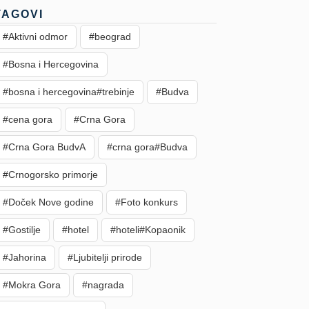
TAGOVI
#Aktivni odmor
#beograd
#Bosna i Hercegovina
#bosna i hercegovina#trebinje
#Budva
#cena gora
#Crna Gora
#Crna Gora BudvA
#crna gora#Budva
#Crnogorsko primorje
#Doček Nove godine
#Foto konkurs
#Gostilje
#hotel
#hoteli#Kopaonik
#Jahorina
#Ljubitelji prirode
#Mokra Gora
#nagrada