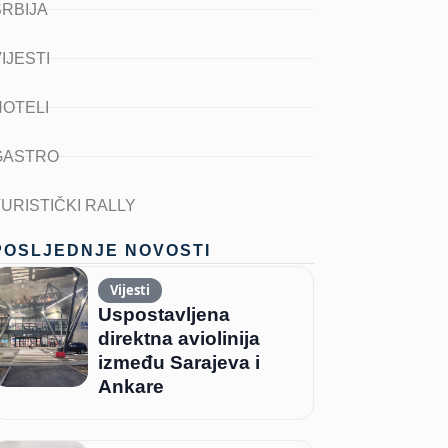
SRBIJA
IJESTI
HOTELI
GASTRO
TURISTIČKI RALLY
POSLJEDNJE NOVOSTI
Vijesti
Uspostavljena
direktna aviolinija
između Sarajeva i
Ankare