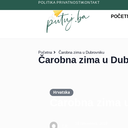
POLITIKA PRIVATNOSTI
KONTAKT
POČET
Početna
Čarobna zima u Dubrovniku
Čarobna zima u Dub
Hrvatska
Čarobna zima 
29 Novembra, 2019
T.R.