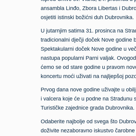
ansambla Linđo, Zbora Libertas i Dubr
osjetiti istinski božićni duh Dubrovnika.
U jutarnjim satima 31. prosinca na Stra
tradicionalni dječji doček Nove godine 
Spektakularni doček Nove godine u veče
nastupa popularni Parni valjak. Ovogo
ćemo se od stare godine u pravom novo
koncertu moći uživati na najljepšoj pozo
Prvog dana nove godine uživajte u obil
i valcera koje će u podne na Stradunu sv
Turističke zajednice grada Dubrovnika.
Odaberite najbolje od svega što Dubrovni
doživite nezaboravno iskustvo čarobne