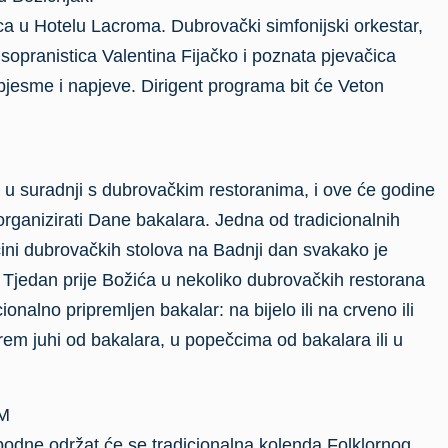
ca u Hotelu Lacroma. Dubrovački simfonijski orkestar,
i sopranistica Valentina Fijačko i poznata pjevačica
pjesme i napjeve. Dirigent programa bit će Veton
u suradnji s dubrovačkim restoranima, i ove će godine
rganizirati Dane bakalara. Jedna od tradicionalnih
ini dubrovačkih stolova na Badnji dan svakako je
 Tjedan prije Božića u nekoliko dubrovačkih restorana
ionalno pripremljen bakalar: na bijelo ili na crveno ili
rem juhi od bakalara, u popečcima od bakalara ili u
M
 podne održat će se tradicionalna kolenda Folklornog