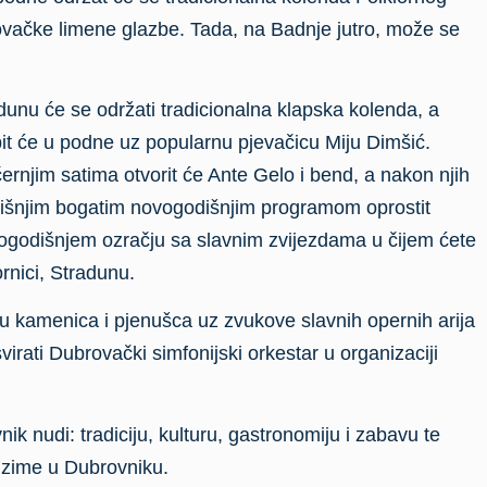
ovačke limene glazbe. Tada, na Badnje jutro, može se
dunu će se održati tradicionalna klapska kolenda, a
bit će u podne uz popularnu pjevačicu Miju Dimšić.
rnjim satima otvorit će Ante Gelo i bend, a nakon njih
dišnjim bogatim novogodišnjim programom oprostit
godišnjem ozračju sa slavnim zvijezdama u čijem ćete
rnici, Stradunu.
ju kamenica i pjenušca uz zvukove slavnih opernih arija
irati Dubrovački simfonijski orkestar u organizaciji
k nudi: tradiciju, kulturu, gastronomiju i zabavu te
 zime u Dubrovniku.