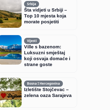
Srbija
Šta vidjeti u Srbiji –
Top 10 mjesta koja
morate posjetiti
Vijesti
Ville s bazenom:
Luksuzni smještaj
koji osvaja domaće i
strane goste
Bosna I Hercegovina
Izletište Stojčevac –
zelena oaza Sarajeva