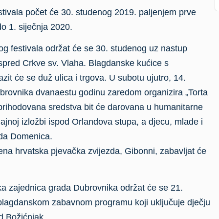
tivala počet će 30. studenog 2019. paljenjem prve
do 1. siječnja 2020.
 festivala održat će se 30. studenog uz nastup
spred Crkve sv. Vlaha. Blagdanske kućice s
t će se duž ulica i trgova. U subotu ujutro, 14.
ubrovnika dvanaestu godinu zaredom organizira „Torta
uprihodovana sredstva bit će darovana u humanitarne
dajnoj izložbi ispod Orlandova stupa, a djecu, mlade i
ezda Domenica.
ena hrvatska pjevačka zvijezda, Gibonni, zabavljat će
čka zajednica grada Dubrovnika održat će se 21.
u blagdanskom zabavnom programu koji uključuje dječju
ed Božićnjak.