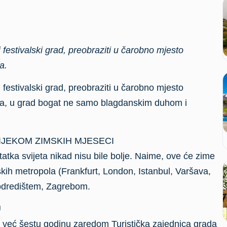
 festivalski grad, preobraziti u čarobno mjesto
a.
 festivalski grad, preobraziti u čarobno mjesto
ica, u grad bogat ne samo blagdanskim duhom i
JEKOM ZIMSKIH MJESECI
tka svijeta nikad nisu bile bolje. Naime, ove će zime
kih metropola (Frankfurt, London, Istanbul, Varšava,
 odredištem, Zagrebom.
U
mi, već šestu godinu zaredom Turistička zajednica grada