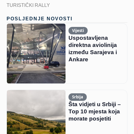
TURISTIČKI RALLY
POSLJEDNJE NOVOSTI
Vijesti
Uspostavljena
direktna aviolinija
između Sarajeva i
Ankare
Srbija
Šta vidjeti u Srbiji –
Top 10 mjesta koja
morate posjetiti