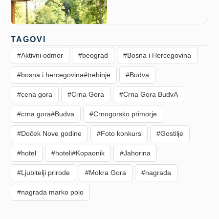
TAGOVI
#Aktivni odmor
#beograd
#Bosna i Hercegovina
#bosna i hercegovina#trebinje
#Budva
#cena gora
#Crna Gora
#Crna Gora BudvA
#crna gora#Budva
#Crnogorsko primorje
#Doček Nove godine
#Foto konkurs
#Gostilje
#hotel
#hoteli#Kopaonik
#Jahorina
#Ljubitelji prirode
#Mokra Gora
#nagrada
#nagrada marko polo