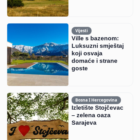
Vijesti
Ville s bazenom:
Luksuzni smještaj
koji osvaja
domaće i strane
goste
Bosna I Hercegovina
Izletište Stojčevac
– zelena oaza
Sarajeva