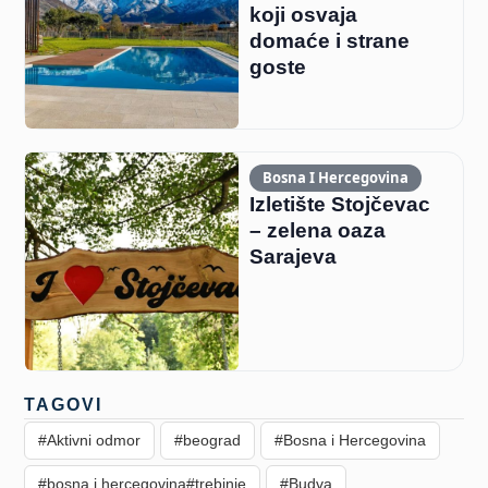
koji osvaja
domaće i strane
goste
Bosna I Hercegovina
Izletište Stojčevac
– zelena oaza
Sarajeva
TAGOVI
#Aktivni odmor
#beograd
#Bosna i Hercegovina
#bosna i hercegovina#trebinje
#Budva