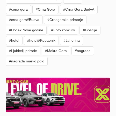
#cena gora
#Crna Gora
#Crna Gora BudvA
#crna gora#Budva
#Crnogorsko primorje
#Doček Nove godine
#Foto konkurs
#Gostilje
#hotel
#hoteli#Kopaonik
#Jahorina
#Ljubitelji prirode
#Mokra Gora
#nagrada
#nagrada marko polo