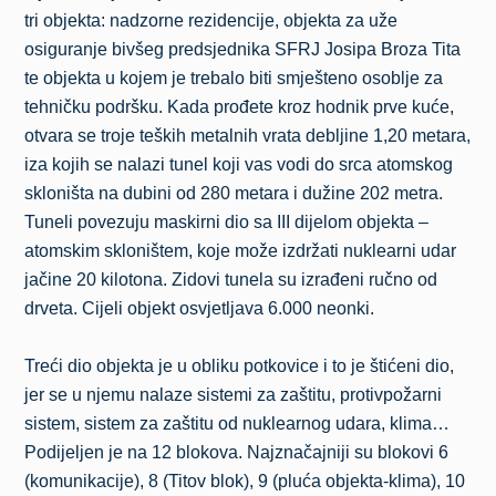
tri objekta: nadzorne rezidencije, objekta za uže
osiguranje bivšeg predsjednika SFRJ Josipa Broza Tita
te objekta u kojem je trebalo biti smješteno osoblje za
tehničku podršku. Kada prođete kroz hodnik prve kuće,
otvara se troje teških metalnih vrata debljine 1,20 metara,
iza kojih se nalazi tunel koji vas vodi do srca atomskog
skloništa na dubini od 280 metara i dužine 202 metra.
Tuneli povezuju maskirni dio sa III dijelom objekta –
atomskim skloništem, koje može izdržati nuklearni udar
jačine 20 kilotona. Zidovi tunela su izrađeni ručno od
drveta. Cijeli objekt osvjetljava 6.000 neonki.
Treći dio objekta je u obliku potkovice i to je štićeni dio,
jer se u njemu nalaze sistemi za zaštitu, protivpožarni
sistem, sistem za zaštitu od nuklearnog udara, klima…
Podijeljen je na 12 blokova. Najznačajniji su blokovi 6
(komunikacije), 8 (Titov blok), 9 (pluća objekta-klima), 10