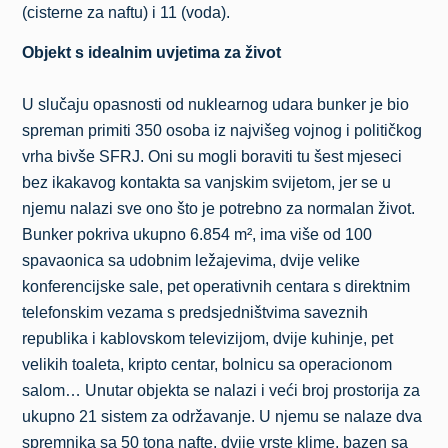
(cisterne za naftu) i 11 (voda).
Objekt s idealnim uvjetima za život
U slučaju opasnosti od nuklearnog udara bunker je bio
spreman primiti 350 osoba iz najvišeg vojnog i političkog
vrha bivše SFRJ. Oni su mogli boraviti tu šest mjeseci
bez ikakavog kontakta sa vanjskim svijetom, jer se u
njemu nalazi sve ono što je potrebno za normalan život.
Bunker pokriva ukupno 6.854 m², ima više od 100
spavaonica sa udobnim ležajevima, dvije velike
konferencijske sale, pet operativnih centara s direktnim
telefonskim vezama s predsjedništvima saveznih
republika i kablovskom televizijom, dvije kuhinje, pet
velikih toaleta, kripto centar, bolnicu sa operacionom
salom… Unutar objekta se nalazi i veći broj prostorija za
ukupno 21 sistem za održavanje. U njemu se nalaze dva
spremnika sa 50 tona nafte, dvije vrste klime, bazen sa