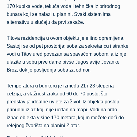
170 kubika vode, tekuća voda i tehnička iz prirodnog
bunara koji se nalazi u planini. Svaki sistem ima
alternativu u slučaju da prvi zakaže.
Titova rezidencija u ovom objektu je elitno opremljena.
Sastoji se od pet prostorija: soba za sekretaricu i stranke
vodi u Titov ured povezan sa spavaćom sobom, a iz nje
ulazite u sobu prve dame bivše Jugoslavije Jovanke
Broz, dok je posljednja soba za odmor.
Temperatura u bunkeru je između 21 i 23 stepena
celzija, a vlažnost zraka od 60 do 70 posto, što
predstavlja idealne uvjete za život. Iz objekta postoji
prinudni izlaz koji nije ucrtan na mapi. Vodi na brdo
iznad objekta visine 170 metara, kojim možete doći do
relejnog čvorišta na planini Zlatar.