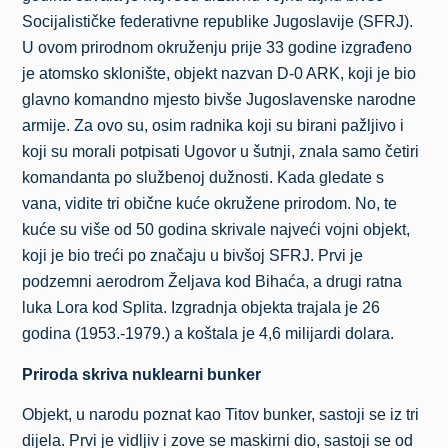
Socijalističke federativne republike Jugoslavije (SFRJ).
U ovom prirodnom okruženju prije 33 godine izgrađeno
je atomsko sklonište, objekt nazvan D-0 ARK, koji je bio
glavno komandno mjesto bivše Jugoslavenske narodne
armije. Za ovo su, osim radnika koji su birani pažljivo i
koji su morali potpisati Ugovor u šutnji, znala samo četiri
komandanta po službenoj dužnosti. Kada gledate s
vana, vidite tri obične kuće okružene prirodom. No, te
kuće su više od 50 godina skrivale najveći vojni objekt,
koji je bio treći po značaju u bivšoj SFRJ. Prvi je
podzemni aerodrom Željava kod Bihaća, a drugi ratna
luka Lora kod Splita. Izgradnja objekta trajala je 26
godina (1953.-1979.) a koštala je 4,6 milijardi dolara.
Priroda skriva nuklearni bunker
Objekt, u narodu poznat kao Titov bunker, sastoji se iz tri
dijela. Prvi je vidljiv i zove se maskirni dio, sastoji se od