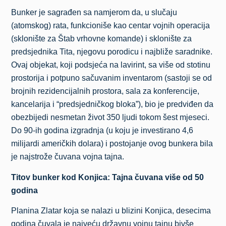
Bunker je sagrađen sa namjerom da, u slučaju
(atomskog) rata, funkcioniše kao centar vojnih operacija
(sklonište za Štab vrhovne komande) i sklonište za
predsjednika Tita, njegovu porodicu i najbliže saradnike.
Ovaj objekat, koji podsjeća na lavirint, sa više od stotinu
prostorija i potpuno sačuvanim inventarom (sastoji se od
brojnih rezidencijalnih prostora, sala za konferencije,
kancelarija i “predsjedničkog bloka”), bio je predviđen da
obezbijedi nesmetan život 350 ljudi tokom šest mjeseci.
Do 90-ih godina izgradnja (u koju je investirano 4,6
milijardi američkih dolara) i postojanje ovog bunkera bila
je najstrože čuvana vojna tajna.
Titov bunker kod Konjica: Tajna čuvana više od 50
godina
Planina Zlatar koja se nalazi u blizini Konjica, desecima
godina čuvala je najveću državnu vojnu tajnu bivše