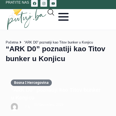
PRATITE NAS :
Početna
“ARK D0” poznatiji kao Titov bunker u Konjicu
“ARK D0” poznatiji kao Titov
bunker u Konjicu
Bosna I Hercegovina
“ARK D0” poznatiji kao Titov bunker
u Konjicu
10 Novembra, 2019
T.R.