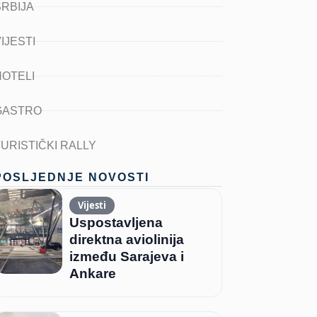
SRBIJA
IJESTI
HOTELI
GASTRO
TURISTIČKI RALLY
POSLJEDNJE NOVOSTI
Vijesti
Uspostavljena
direktna aviolinija
između Sarajeva i
Ankare