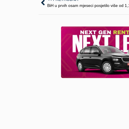
Pretpl
Otkrij skriveni šarm Balkana: