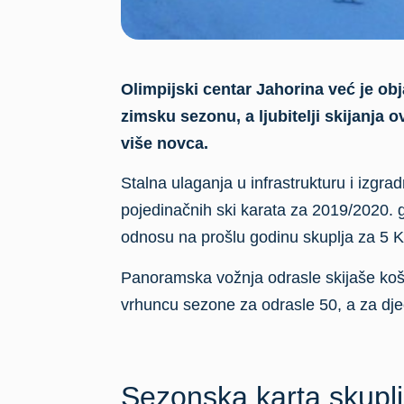
Olimpijski centar Jahorina već je ob
zimsku sezonu, a ljubitelji skijanja 
više novca.
Stalna ulaganja u infrastrukturu i izgra
pojedinačnih ski karata za 2019/2020. 
odnosu na prošlu godinu skuplja za 5 K
Panoramska vožnja odrasle skijaše košt
vrhuncu sezone za odrasle 50, a za dj
Sezonska karta skupl