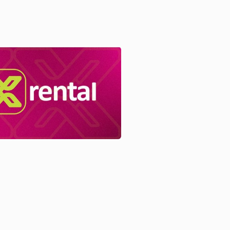
utuj.ba
jednje novosti
Vijesti
Uspostavljena direktna
aviolinija između
Sarajeva i Ankare