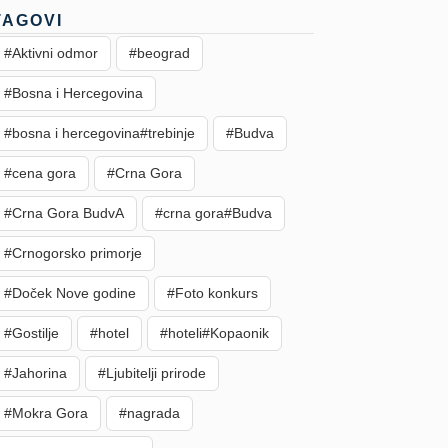
TAGOVI
#Aktivni odmor
#beograd
#Bosna i Hercegovina
#bosna i hercegovina#trebinje
#Budva
#cena gora
#Crna Gora
#Crna Gora BudvA
#crna gora#Budva
#Crnogorsko primorje
#Doček Nove godine
#Foto konkurs
#Gostilje
#hotel
#hoteli#Kopaonik
#Jahorina
#Ljubitelji prirode
#Mokra Gora
#nagrada