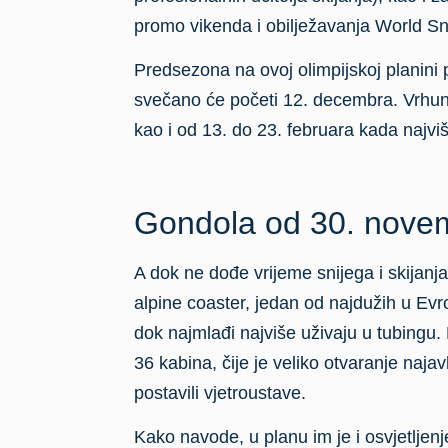
dok najmlađi najviše uživaju u tubingu
36 kabina, čije je veliko otvaranje najav
postavili vjetroustave.
Kako navode, u planu im je i osvjetljenje
planine, kao i gradnja restorana na izl
Prošla sezona najbolja 
Olimpijski centar Jahorina ranije je obj
u godini, a broj skijaša na Jahorini u p
Bila je to najuspješnija zimska sezona u
od 7,8 miliona KM. Broj vožnji dostigao j
bio je 125 miliona KM.