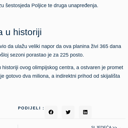
PODIJELI :
SLJEDEĆA >>
BiH u prvih osam mjeseci posjetilo više od 1,1 milion turista
Otvoren Sarajevo Wine Weekend festival, podrška NLB Banke