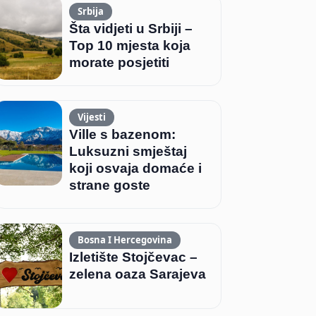
Srbija
Šta vidjeti u Srbiji –
Top 10 mjesta koja
morate posjetiti
Vijesti
Ville s bazenom:
Luksuzni smještaj
koji osvaja domaće i
strane goste
Bosna I Hercegovina
Izletište Stojčevac –
zelena oaza Sarajeva