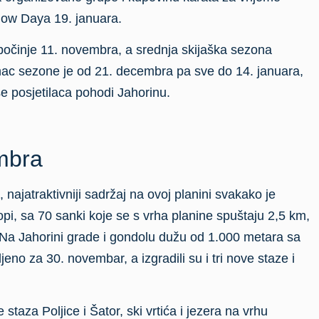
. Na Jahorini grade i gondolu dužu od 1.000 metara sa
ljeno za 30. novembar, a izgradili su i tri nove staze i
 staza Poljice i Šator, ski vrtića i jezera na vrhu
azu šestosjeda Poljice te druga unapređenja.
u historiji
avio da ulažu veliki napor da ova planina živi 365 dana
rošloj sezoni porastao je za 225 posto.
 historiji ovog olimpijskog centra, a ostvaren je promet
e gotovo dva miliona, a indirektni prihod od skijališta