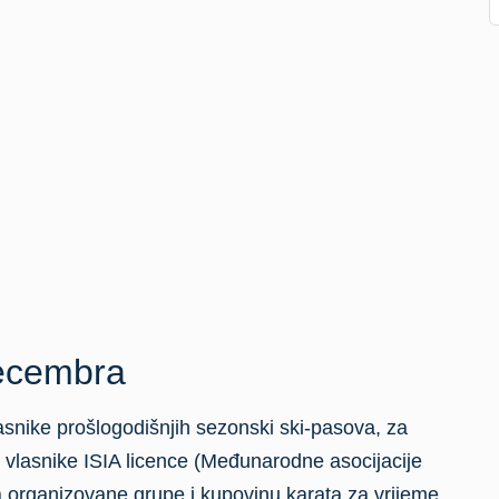
decembra
asnike prošlogodišnjih sezonski ski-pasova, za
, vlasnike ISIA licence (Međunarodne asocijacije
 za organizovane grupe i kupovinu karata za vrijeme
now Daya 19. januara.
 počinje 11. novembra, a srednja skijaška sezona
ac sezone je od 21. decembra pa sve do 14. januara,
še posjetilaca pohodi Jahorinu.
mbra
 najatraktivniji sadržaj na ovoj planini svakako je
opi, sa 70 sanki koje se s vrha planine spuštaju 2,5 km,