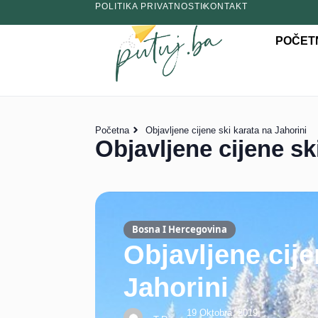
POLITIKA PRIVATNOSTI
KONTAKT
POČET
Početna
Objavljene cijene ski karata na Jahorini
Objavljene cijene sk
Bosna I Hercegovina
Objavljene cije
Jahorini
19 Oktobra, 2019