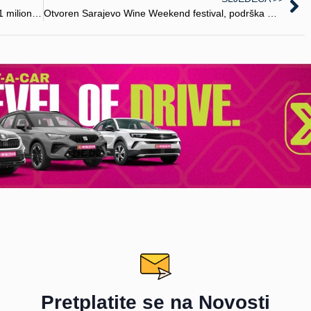
Pretplatite se na Novosti
atite se za najnovnije vijesti iz svijeta turizma i dešavanja na P
PRETPLATI SE
Bitni Linkovi
Posl
Početna
Vijesti
Destinacije
Kontakt
Hoteli
Politika privatnosti