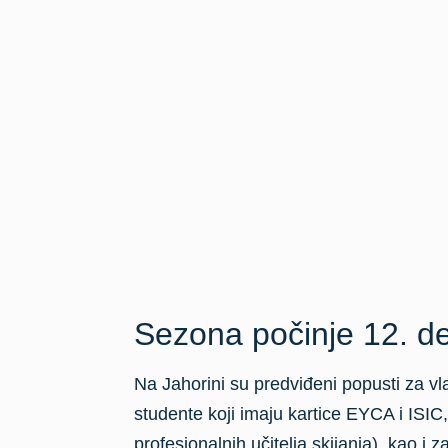
Sezona počinje 12. 
Na Jahorini su predviđeni popusti za vl
studente koji imaju kartice EYCA i ISIC
profesionalnih učitelja skijanja), kao i
promo vikenda i obilježavanja World S
Predsezona na ovoj olimpijskoj planini
svečano će početi 12. decembra. Vrhun
kao i od 13. do 23. februara kada najvi
Gondola od 30. nove
A dok ne dođe vrijeme snijega i skijanja,
alpine coaster, jedan od najdužih u Evr