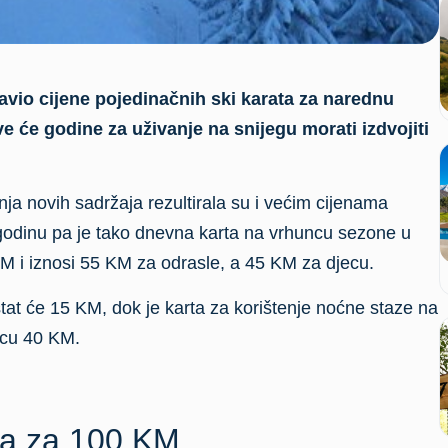
javio cijene pojedinačnih ski karata za narednu
ove će godine za uživanje na snijegu morati izdvojiti
dnja novih sadržaja rezultirala su i većim cijenama
godinu pa je tako dnevna karta na vrhuncu sezone u
M i iznosi 55 KM za odrasle, a 45 KM za djecu.
at će 15 KM, dok je karta za korištenje noćne staze na
ecu 40 KM.
ja za 100 KM