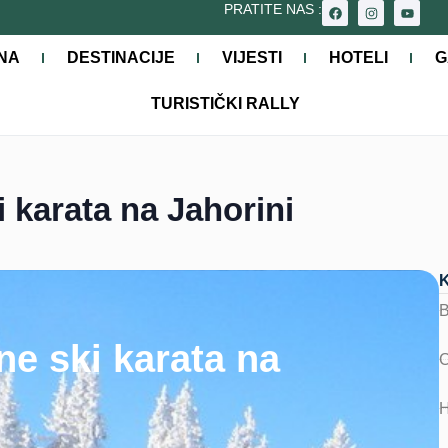
PRATITE NAS :
NA
DESTINACIJE
VIJESTI
HOTELI
G
TURISTIČKI RALLY
i karata na Jahorini
ne ski karata na