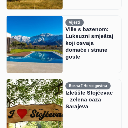
Vijesti
Ville s bazenom:
Luksuzni smještaj
koji osvaja
domaće i strane
goste
Bosna I Hercegovina
Izletište Stojčevac
– zelena oaza
Sarajeva