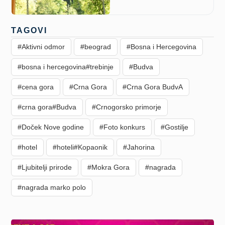
TAGOVI
#Aktivni odmor
#beograd
#Bosna i Hercegovina
#bosna i hercegovina#trebinje
#Budva
#cena gora
#Crna Gora
#Crna Gora BudvA
#crna gora#Budva
#Crnogorsko primorje
#Doček Nove godine
#Foto konkurs
#Gostilje
#hotel
#hoteli#Kopaonik
#Jahorina
#Ljubitelji prirode
#Mokra Gora
#nagrada
#nagrada marko polo