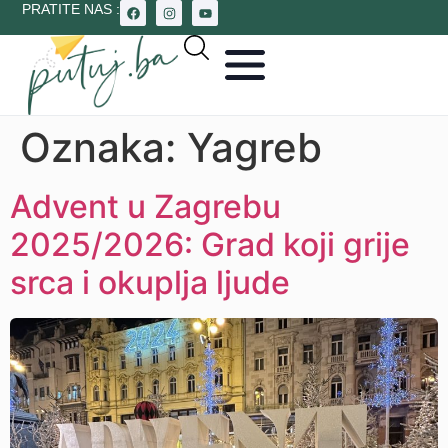
PRATITE NAS :
Oznaka:
Yagreb
Advent u Zagrebu
2025/2026: Grad koji grije
srca i okuplja ljude