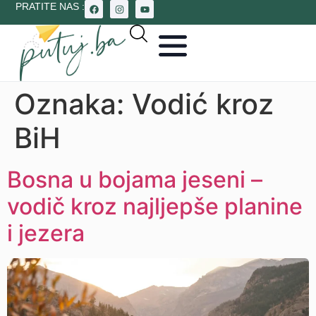
PRATITE NAS :
Oznaka:
Vodić kroz
BiH
Bosna u bojama jeseni –
vodič kroz najljepše planine
i jezera