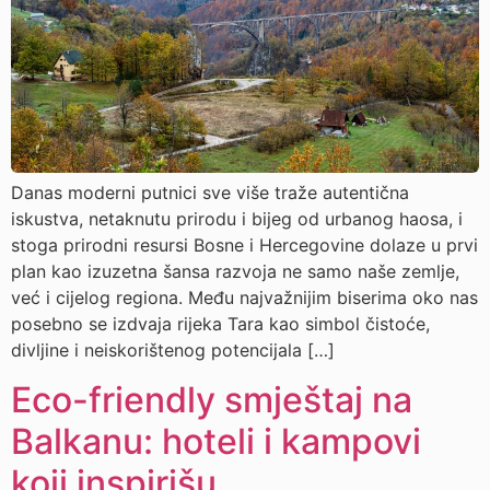
Danas moderni putnici sve više traže autentična
iskustva, netaknutu prirodu i bijeg od urbanog haosa, i
stoga prirodni resursi Bosne i Hercegovine dolaze u prvi
plan kao izuzetna šansa razvoja ne samo naše zemlje,
već i cijelog regiona. Među najvažnijim biserima oko nas
posebno se izdvaja rijeka Tara kao simbol čistoće,
divljine i neiskorištenog potencijala […]
Eco-friendly smještaj na
Balkanu: hoteli i kampovi
koji inspirišu