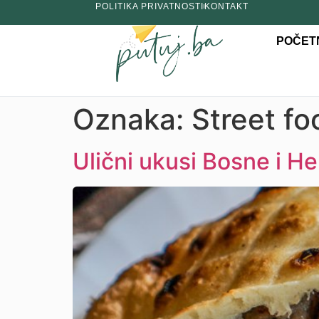
POLITIKA PRIVATNOSTI
KONTAKT
POČET
Oznaka:
Street f
Ulični ukusi Bosne i He