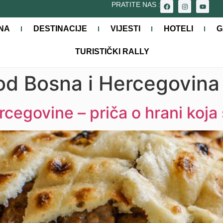
PRATITE NAS :
NA
DESTINACIJE
VIJESTI
HOTELI
G
TURISTIČKI RALLY
ood Bosna i Hercegovina
rcegovine – priča o hrani koja 