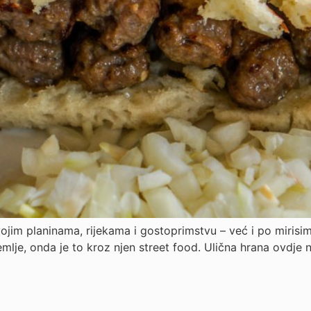
jim planinama, rijekama i gostoprimstvu – već i po mirisima
lje, onda je to kroz njen street food. Ulična hrana ovdje nij