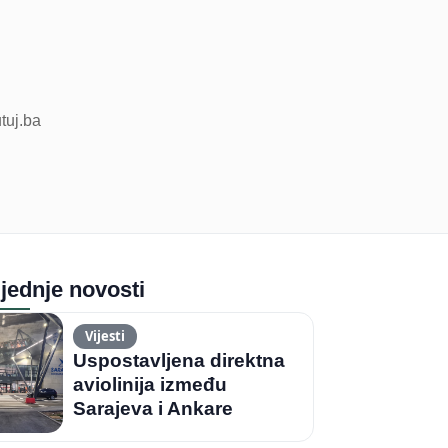
utuj.ba
jednje novosti
Vijesti
Uspostavljena direktna
aviolinija između
Sarajeva i Ankare