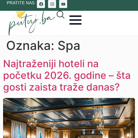
PRATITE NAS :
Oznaka:
Spa
Najtraženiji hoteli na
početku 2026. godine – šta
gosti zaista traže danas?