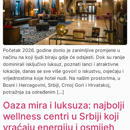
Početak 2026. godine donio je zanimljive promjene u
načinu na koji ljudi biraju gdje će odsjesti. Dok su ranije
dominirali isključivo luksuz, poznati lanci i atraktivne
lokacije, danas se sve više govori o iskustvu, osjećaju i
vrijednostima koje hotel nudi. Na našim prostorima, u
Bosni i Hercegovini, Srbiji, Crnoj Gori i Hrvatskoj,
potražnja za određenim […]
Oaza mira i luksuza: najbolji
wellness centri u Srbiji koji
vraćaju energiju i osmijeh