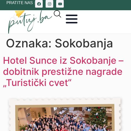
PRATITE NAS :
Oznaka:
Sokobanja
Hotel Sunce iz Sokobanje –
dobitnik prestižne nagrade
„Turistički cvet“