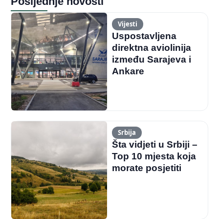
Posljednje novosti
Vijesti
Uspostavljena
direktna aviolinija
između Sarajeva i
Ankare
Srbija
Šta vidjeti u Srbiji –
Top 10 mjesta koja
morate posjetiti