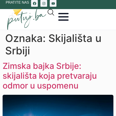
PRATITE NAS :
Oznaka:
Skijališta u
Srbiji
Zimska bajka Srbije:
skijališta koja pretvaraju
odmor u uspomenu