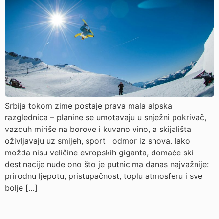
Srbija tokom zime postaje prava mala alpska
razglednica – planine se umotavaju u snježni pokrivač,
vazduh miriše na borove i kuvano vino, a skijališta
oživljavaju uz smijeh, sport i odmor iz snova. Iako
možda nisu veličine evropskih giganta, domaće ski-
destinacije nude ono što je putnicima danas najvažnije:
prirodnu ljepotu, pristupačnost, toplu atmosferu i sve
bolje […]