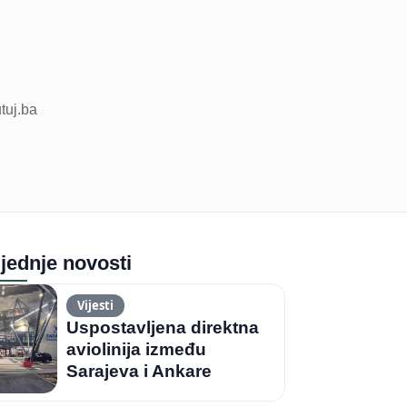
utuj.ba
jednje novosti
Vijesti
Uspostavljena direktna
aviolinija između
Sarajeva i Ankare