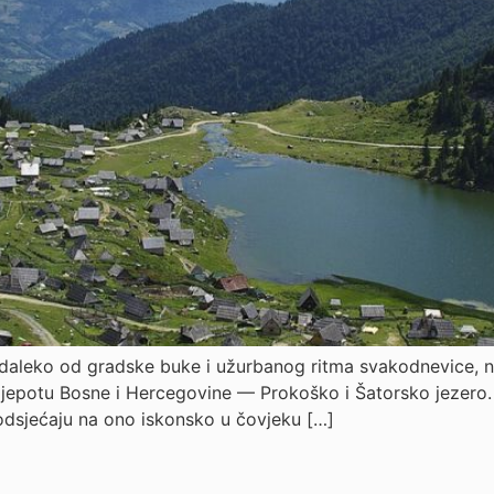
daleko od gradske buke i užurbanog ritma svakodnevice, na
utu ljepotu Bosne i Hercegovine — Prokoško i Šatorsko jezer
podsjećaju na ono iskonsko u čovjeku […]