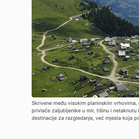
Skrivene među visokim planinskim vrhovima, 
privlače zaljubljenike u mir, tišinu i netakn
destinacije za razgledanje, već mjesta koja 