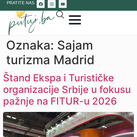
PRATITE NAS :
Oznaka:
Sajam
turizma Madrid
Štand Ekspa i Turističke
organizacije Srbije u fokusu
pažnje na FITUR-u 2026