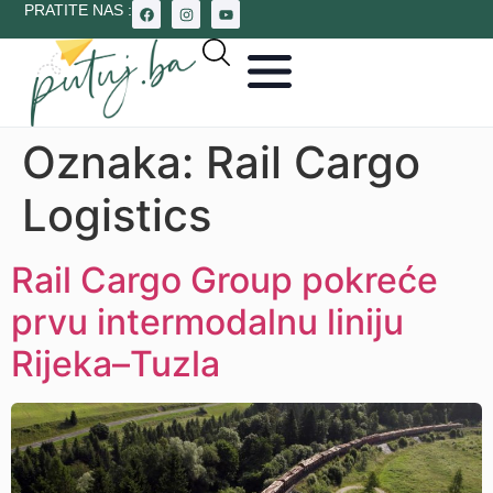
PRATITE NAS :
Oznaka:
Rail Cargo
Logistics
Rail Cargo Group pokreće
prvu intermodalnu liniju
Rijeka–Tuzla