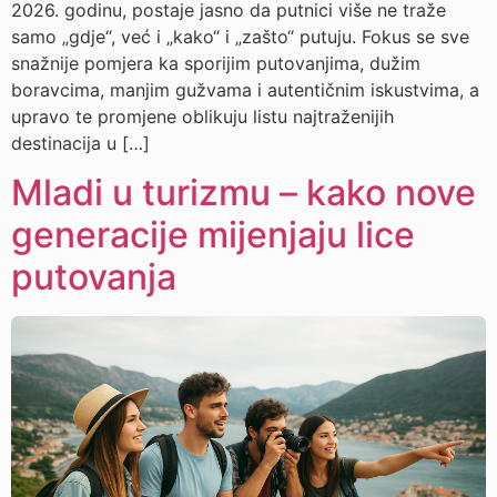
2026. godinu, postaje jasno da putnici više ne traže
samo „gdje“, već i „kako“ i „zašto“ putuju. Fokus se sve
snažnije pomjera ka sporijim putovanjima, dužim
boravcima, manjim gužvama i autentičnim iskustvima, a
upravo te promjene oblikuju listu najtraženijih
destinacija u […]
Mladi u turizmu – kako nove
generacije mijenjaju lice
putovanja