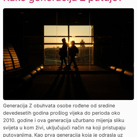
Generacija Z obuhvata osobe rođene od sredine
devedesetih godina prošlog vijeka do perioda oko
2010. godine i ova generacija užurbano mijenja sliku
svijeta u kom živi, uključujući način na koji pristupaju
putovanjima. Kao prva generacija koja je odrasla uz