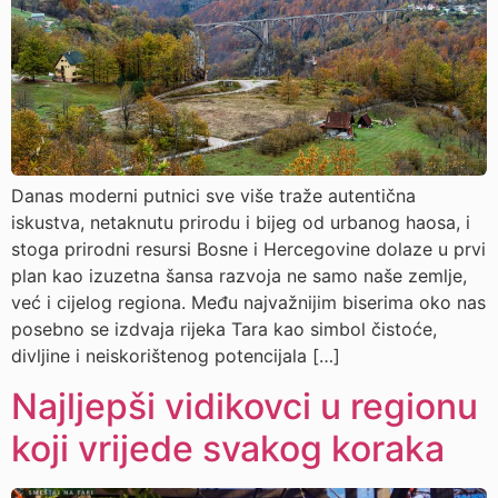
Danas moderni putnici sve više traže autentična
iskustva, netaknutu prirodu i bijeg od urbanog haosa, i
stoga prirodni resursi Bosne i Hercegovine dolaze u prvi
plan kao izuzetna šansa razvoja ne samo naše zemlje,
već i cijelog regiona. Među najvažnijim biserima oko nas
posebno se izdvaja rijeka Tara kao simbol čistoće,
divljine i neiskorištenog potencijala […]
Najljepši vidikovci u regionu
koji vrijede svakog koraka