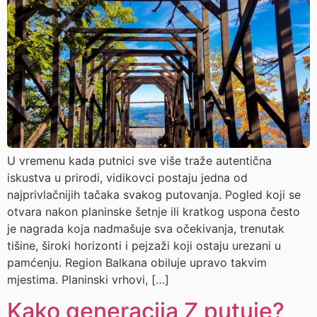
U vremenu kada putnici sve više traže autentična
iskustva u prirodi, vidikovci postaju jedna od
najprivlačnijih tačaka svakog putovanja. Pogled koji se
otvara nakon planinske šetnje ili kratkog uspona često
je nagrada koja nadmašuje sva očekivanja, trenutak
tišine, široki horizonti i pejzaži koji ostaju urezani u
pamćenju. Region Balkana obiluje upravo takvim
mjestima. Planinski vrhovi, […]
Kako generacija Z putuje?