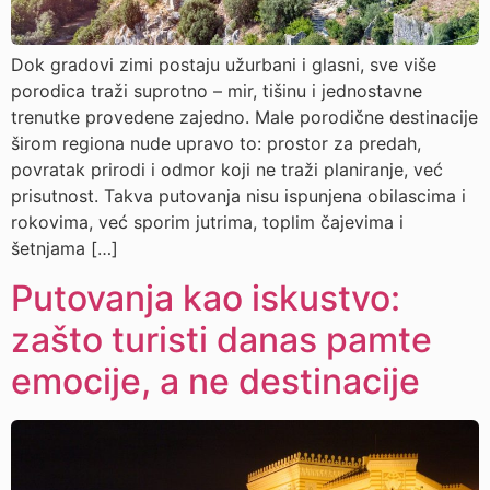
Dok gradovi zimi postaju užurbani i glasni, sve više
porodica traži suprotno – mir, tišinu i jednostavne
trenutke provedene zajedno. Male porodične destinacije
širom regiona nude upravo to: prostor za predah,
povratak prirodi i odmor koji ne traži planiranje, već
prisutnost. Takva putovanja nisu ispunjena obilascima i
rokovima, već sporim jutrima, toplim čajevima i
šetnjama […]
Putovanja kao iskustvo:
zašto turisti danas pamte
emocije, a ne destinacije