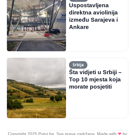
Uspostavljena
direktna aviolinija
između Sarajeva i
Ankare
Srbija
Šta vidjeti u Srbiji –
Top 10 mjesta koja
morate posjetiti
Copyright 2025 Putuj.ba. Sva prava zadržana. Made with
❤
by