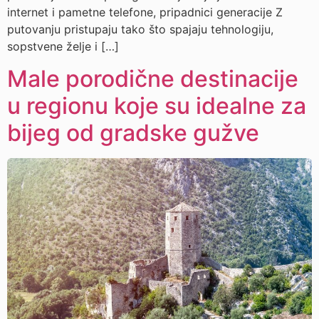
internet i pametne telefone, pripadnici generacije Z
putovanju pristupaju tako što spajaju tehnologiju,
sopstvene želje i […]
Male porodične destinacije
u regionu koje su idealne za
bijeg od gradske gužve