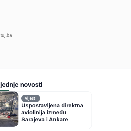
utuj.ba
jednje novosti
Vijesti
Uspostavljena direktna
aviolinija između
Sarajeva i Ankare