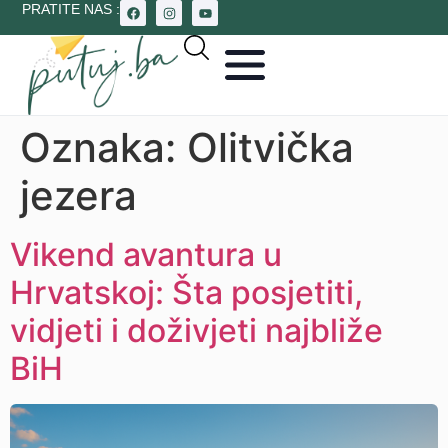
PRATITE NAS :
Oznaka:
Olitvička
jezera
Vikend avantura u
Hrvatskoj: Šta posjetiti,
vidjeti i doživjeti najbliže
BiH