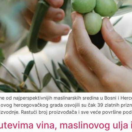
ne od najperspektivnijih maslinarskih sredina u Bosni i Herc
a ovog hercegovačkog grada osvojili su čak 39 zlatnih prizn
izvodnje. Rastući broj proizvođača i sve veće površine pod
tevima vina, maslinovog ulja i