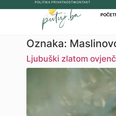
POLITIKA PRIVATNOSTI
KONTAKT
POČET
Oznaka:
Maslinovo
Ljubuški zlatom ovjenč