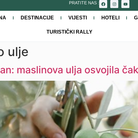
PRATITE NAS :
NA
DESTINACIJE
VIJESTI
HOTELI
G
TURISTIČKI RALLY
 ulje
an: maslinova ulja osvojila ča