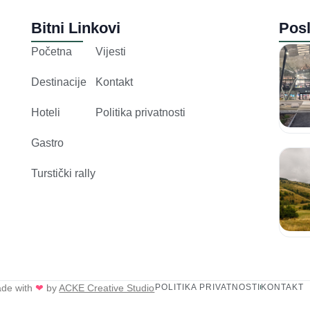
Bitni Linkovi
Posl
Početna
Vijesti
Destinacije
Kontakt
Hoteli
Politika privatnosti
Gastro
Turstički rally
ade with
❤
by
ACKE Creative Studio
POLITIKA PRIVATNOSTI
KONTAKT