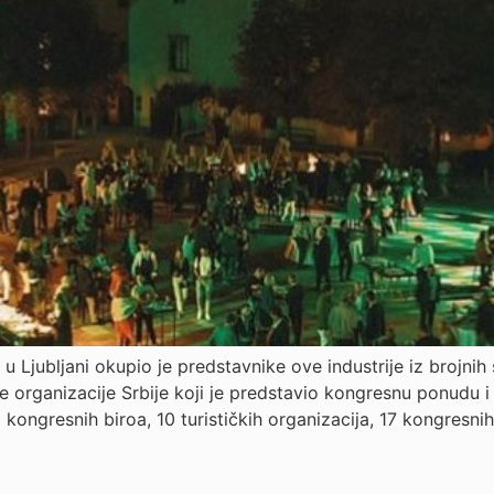
u Ljubljani okupio je predstavnike ove industrije iz brojnih
ke organizacije Srbije koji je predstavio kongresnu ponudu 
kongresnih biroa, 10 turističkih organizacija, 17 kongresni