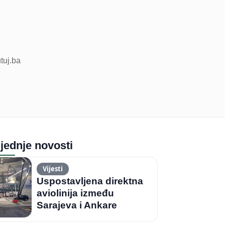
utuj.ba
jednje novosti
Vijesti
Uspostavljena direktna
aviolinija između
Sarajeva i Ankare