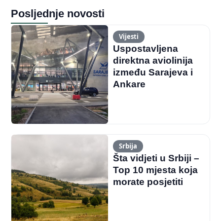
Posljednje novosti
Vijesti
Uspostavljena
direktna aviolinija
između Sarajeva i
Ankare
Srbija
Šta vidjeti u Srbiji –
Top 10 mjesta koja
morate posjetiti