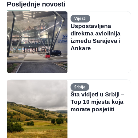
Posljednje novosti
Vijesti
Uspostavljena
direktna aviolinija
između Sarajeva i
Ankare
Srbija
Šta vidjeti u Srbiji –
Top 10 mjesta koja
morate posjetiti