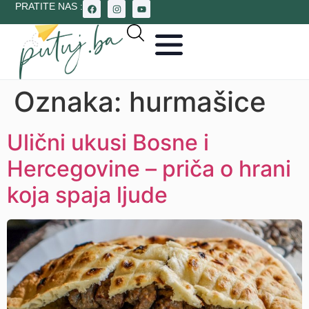
PRATITE NAS :
Oznaka:
hurmašice
Ulični ukusi Bosne i
Hercegovine – priča o hrani
koja spaja ljude