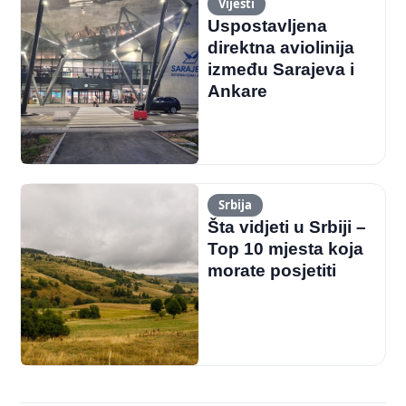
Vijesti
Uspostavljena
direktna aviolinija
između Sarajeva i
Ankare
Srbija
Šta vidjeti u Srbiji –
Top 10 mjesta koja
morate posjetiti