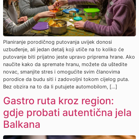
Planiranje porodičnog putovanja uvijek donosi
uzbuđenje, ali jedan detalj koji utiče na to koliko će
putovanje biti prijatno jeste upravo priprema hrane. Ako
naučite kako da spremate hranu, možete da uštedite
novac, smanjite stres i omogućite svim članovima
porodice da budu siti i zadovoljni tokom cijelog puta.
Bez obzira na to da li putujete automobilom, […]
Gastro ruta kroz region:
gdje probati autentična jela
Balkana