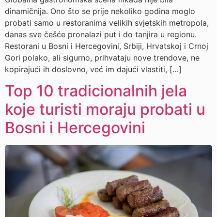
dinamičnija. Ono što se prije nekoliko godina moglo
probati samo u restoranima velikih svjetskih metropola,
danas sve češće pronalazi put i do tanjira u regionu.
Restorani u Bosni i Hercegovini, Srbiji, Hrvatskoj i Crnoj
Gori polako, ali sigurno, prihvataju nove trendove, ne
kopirajući ih doslovno, već im dajući vlastiti, […]
Top 10 tradicionalnih jela
koje turisti moraju probati u
Bosni i Hercegovini