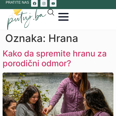
PRATITE NAS :
Oznaka:
Hrana
Kako da spremite hranu za
porodični odmor?