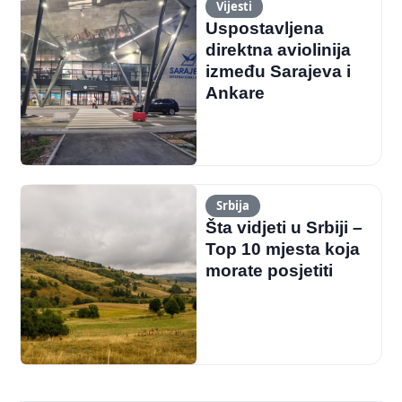
Vijesti
Uspostavljena
direktna aviolinija
između Sarajeva i
Ankare
Srbija
Šta vidjeti u Srbiji –
Top 10 mjesta koja
morate posjetiti