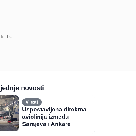
utuj.ba
jednje novosti
Vijesti
Uspostavljena direktna
aviolinija između
Sarajeva i Ankare