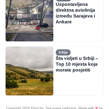
Uspostavljena
direktna aviolinija
između Sarajeva i
Ankare
Srbija
Šta vidjeti u Srbiji –
Top 10 mjesta koja
morate posjetiti
Copyright 2025 Putuj.ba. Sva prava zadržana. Made with
❤
by