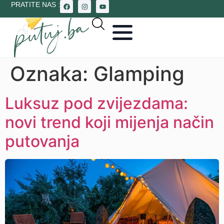
PRATITE NAS :
Oznaka:
Glamping
Luksuz pod zvijezdama:
novi trend koji mijenja način
putovanja