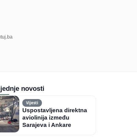
utuj.ba
jednje novosti
Vijesti
Uspostavljena direktna
aviolinija između
Sarajeva i Ankare