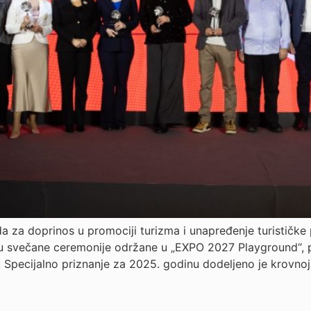
ada za doprinos u promociji turizma i unapređenje turističke 
viru svečane ceremonije održane u „EXPO 2027 Playground“, pr
. Specijalno priznanje za 2025. godinu dodeljeno je krovnoj 