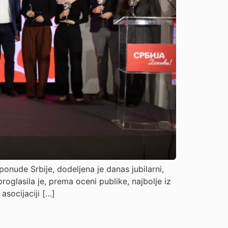
ponude Srbije, dodeljena je danas jubilarni,
oglasila je, prema oceni publike, najbolje iz
asocijaciji […]