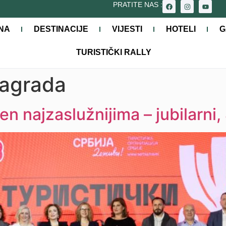
PRATITE NAS :
NA
DESTINACIJE
VIJESTI
HOTELI
G
TURISTIČKI RALLY
agrada
jen najzaslužnijima – jubilarni,