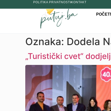
POLITIKA PRIVATNOSTI
KONTAKT
POČET
Oznaka:
Dodela N
„Turistički cvet“ dodjel