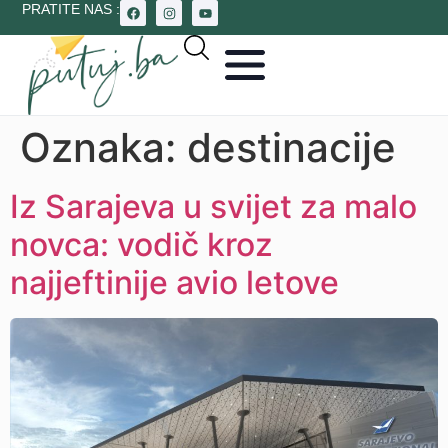
PRATITE NAS :
Oznaka:
destinacije
Iz Sarajeva u svijet za malo
novca: vodič kroz
najjeftinije avio letove