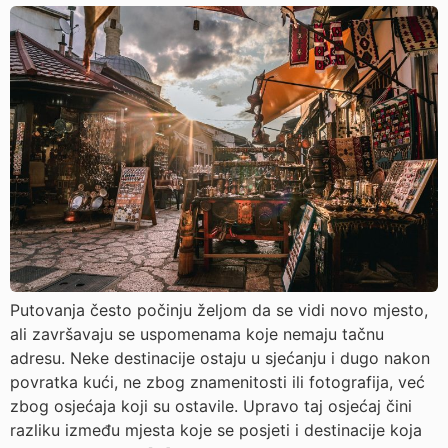
Putovanja često počinju željom da se vidi novo mjesto,
ali završavaju se uspomenama koje nemaju tačnu
adresu. Neke destinacije ostaju u sjećanju i dugo nakon
povratka kući, ne zbog znamenitosti ili fotografija, već
zbog osjećaja koji su ostavile. Upravo taj osjećaj čini
razliku između mjesta koje se posjeti i destinacije koja