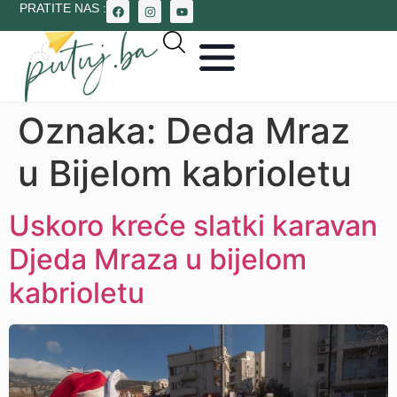
PRATITE NAS :
Oznaka:
Deda Mraz
u Bijelom kabrioletu
Uskoro kreće slatki karavan
Djeda Mraza u bijelom
kabrioletu