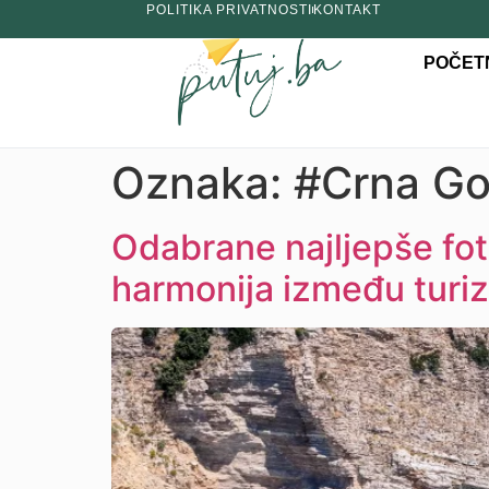
POLITIKA PRIVATNOSTI
KONTAKT
POČET
Oznaka:
#Crna Go
Odabrane najljepše fo
harmonija između turiz