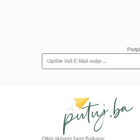
Pretpl
Otkrij skriveni šarm Balkana: