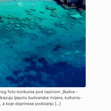
radnog foto-konkursa pod nazivom „Budva –
ikazuju ljepotu budvanske rivijere, kulturno-
ti, a koje doprinose podizanju […]