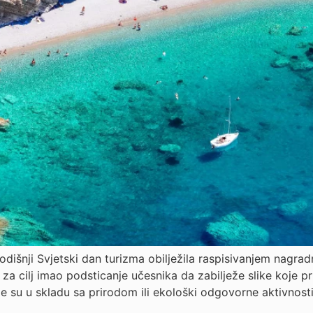
godišnji Svjetski dan turizma obilježila raspisivanjem nag
 za cilj imao podsticanje učesnika da zabilježe slike koje pr
koje su u skladu sa prirodom ili ekološki odgovorne aktivnos