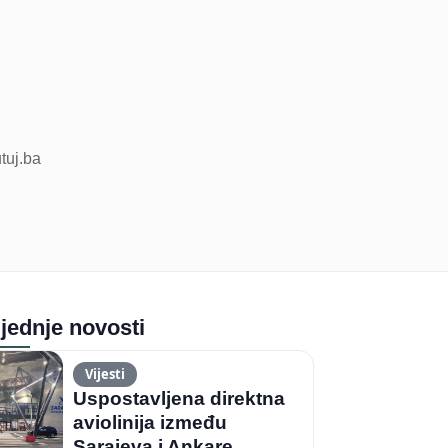
utuj.ba
jednje novosti
Vijesti
Uspostavljena direktna
aviolinija između
Sarajeva i Ankare