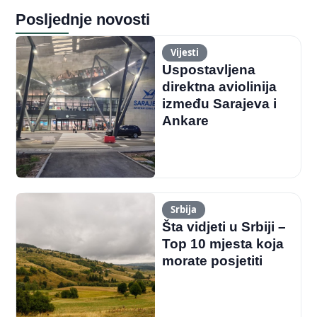
Posljednje novosti
Vijesti
Uspostavljena
direktna aviolinija
između Sarajeva i
Ankare
Srbija
Šta vidjeti u Srbiji –
Top 10 mjesta koja
morate posjetiti