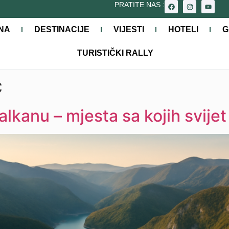
PRATITE NAS :
NA
DESTINACIJE
VIJESTI
HOTELI
G
TURISTIČKI RALLY
c
lkanu – mjesta sa kojih svijet