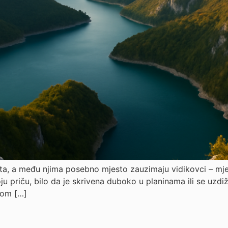
ta, a među njima posebno mjesto zauzimaju vidikovci – mjes
 priču, bilo da je skrivena duboko u planinama ili se uzdi
dom […]