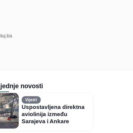
utuj.ba
jednje novosti
Vijesti
Uspostavljena direktna
aviolinija između
Sarajeva i Ankare