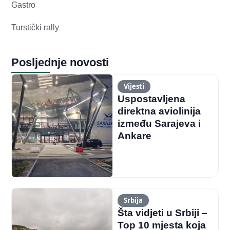
Gastro
Turstički rally
Posljednje novosti
Vijesti
Uspostavljena
direktna aviolinija
između Sarajeva i
Ankare
Srbija
Šta vidjeti u Srbiji –
Top 10 mjesta koja