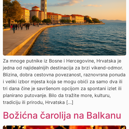
Za mnoge putnike iz Bosne i Hercegovine, Hrvatska je
jedna od najidealnijih destinacija za brzi vikend-odmor.
Blizina, dobra cestovna povezanost, raznovrsna ponuda
i veliki izbor mjesta koja se mogu obići za samo dva ili
tri dana čine je savršenom opcijom za spontani izlet ili
planirano putovanje. Bilo da tražite more, kulturu,
tradiciju ili prirodu, Hrvatska […]
Božićna čarolija na Balkanu