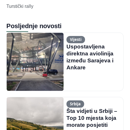
Turstički rally
Posljednje novosti
Vijesti
Uspostavljena
direktna aviolinija
između Sarajeva i
Ankare
Srbija
Šta vidjeti u Srbiji –
Top 10 mjesta koja
morate posjetiti