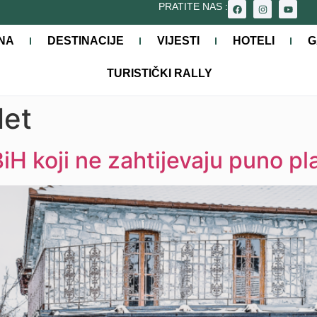
PRATITE NAS :
NA
DESTINACIJE
VIJESTI
HOTELI
G
TURISTIČKI RALLY
let
BiH koji ne zahtijevaju puno pl