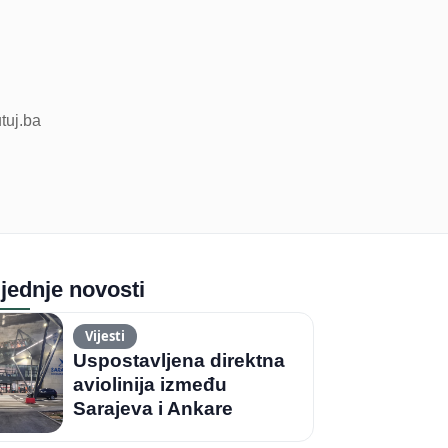
utuj.ba
jednje novosti
Vijesti
Uspostavljena direktna
aviolinija između
Sarajeva i Ankare