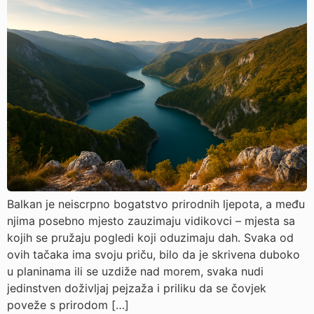
Balkan je neiscrpno bogatstvo prirodnih ljepota, a među
njima posebno mjesto zauzimaju vidikovci – mjesta sa
kojih se pružaju pogledi koji oduzimaju dah. Svaka od
ovih tačaka ima svoju priču, bilo da je skrivena duboko
u planinama ili se uzdiže nad morem, svaka nudi
jedinstven doživljaj pejzaža i priliku da se čovjek
poveže s prirodom […]