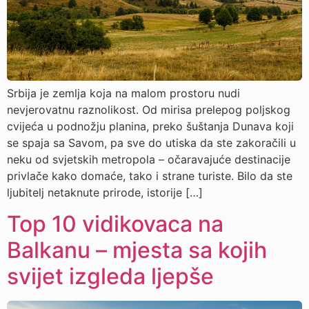
Srbija je zemlja koja na malom prostoru nudi
nevjerovatnu raznolikost. Od mirisa prelepog poljskog
cvijeća u podnožju planina, preko šuštanja Dunava koji
se spaja sa Savom, pa sve do utiska da ste zakoračili u
neku od svjetskih metropola – očaravajuće destinacije
privlače kako domaće, tako i strane turiste. Bilo da ste
ljubitelj netaknute prirode, istorije […]
Top 10 vidikovaca na
Balkanu – mjesta sa kojih
svijet izgleda ljepše