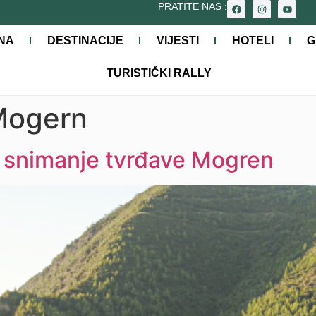
PRATITE NAS :
NA
DESTINACIJE
VIJESTI
HOTELI
G
TURISTIČKI RALLY
Mogern
i snimanje tvrđave Mogren