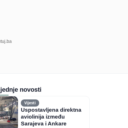
utuj.ba
jednje novosti
Vijesti
Uspostavljena direktna
aviolinija između
Sarajeva i Ankare