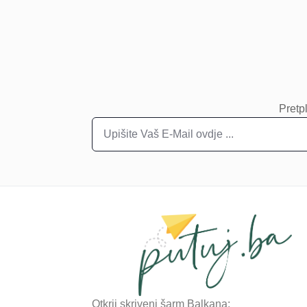
Pretpl
Otkrij skriveni šarm Balkana: