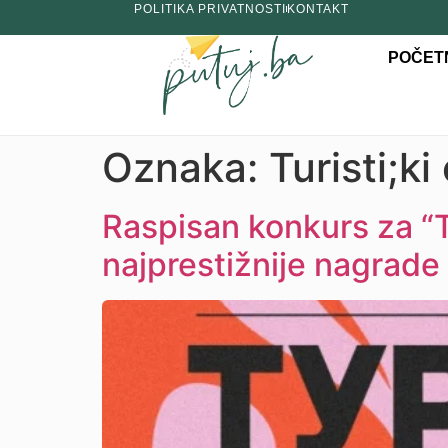
POLITIKA PRIVATNOSTI
KONTAKT
POČET
Oznaka:
Turisti;ki
Raspisan konkurs za “T
najprestižnije nagrade 