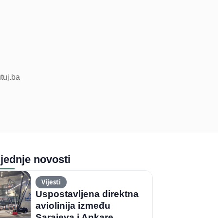
utuj.ba
jednje novosti
Vijesti
Uspostavljena direktna
aviolinija između
Sarajeva i Ankare