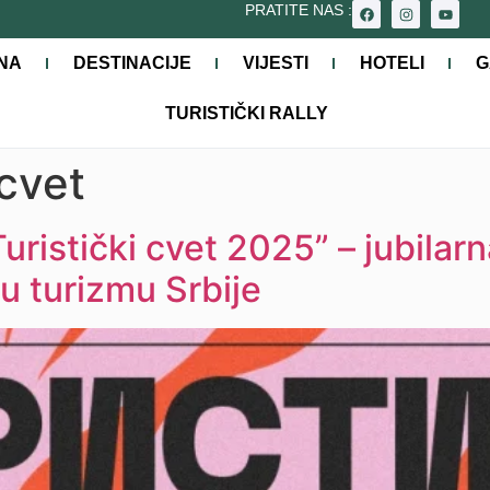
PRATITE NAS :
NA
DESTINACIJE
VIJESTI
HOTELI
G
TURISTIČKI RALLY
 cvet
uristički cvet 2025” – jubilar
u turizmu Srbije