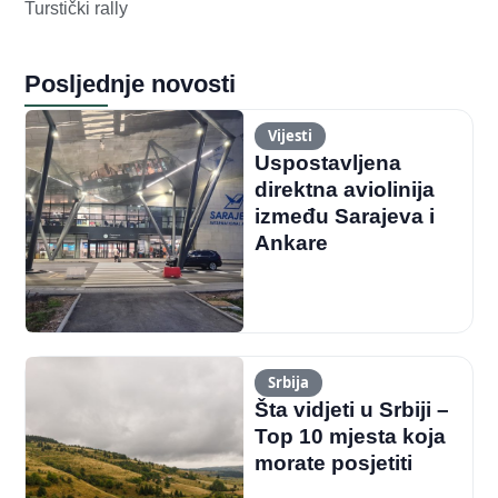
Turstički rally
Posljednje novosti
Vijesti
Uspostavljena
direktna aviolinija
između Sarajeva i
Ankare
Srbija
Šta vidjeti u Srbiji –
Top 10 mjesta koja
morate posjetiti