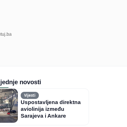
utuj.ba
jednje novosti
Vijesti
Uspostavljena direktna
aviolinija između
Sarajeva i Ankare