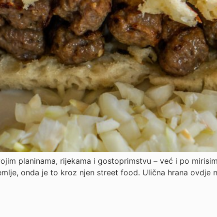
jim planinama, rijekama i gostoprimstvu – već i po mirisima
lje, onda je to kroz njen street food. Ulična hrana ovdje nij