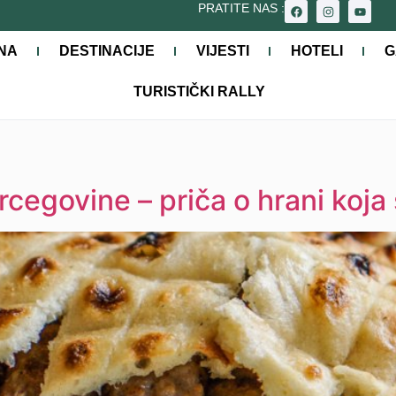
PRATITE NAS :
NA
DESTINACIJE
VIJESTI
HOTELI
G
TURISTIČKI RALLY
rcegovine – priča o hrani koja 